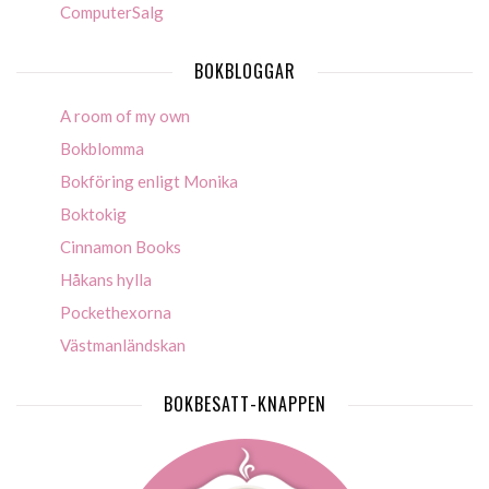
ComputerSalg
BOKBLOGGAR
A room of my own
Bokblomma
Bokföring enligt Monika
Boktokig
Cinnamon Books
Håkans hylla
Pockethexorna
Västmanländskan
BOKBESATT-KNAPPEN