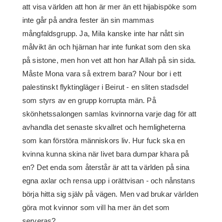
att visa världen att hon är mer än ett hijabispöke som
inte går på andra fester än sin mammas
mångfaldsgrupp. Ja, Mila kanske inte har nått sin
målvikt än och hjärnan har inte funkat som den ska
på sistone, men hon vet att hon har Allah på sin sida.
Måste Mona vara så extrem bara? Nour bor i ett
palestinskt flyktingläger i Beirut - en sliten stadsdel
som styrs av en grupp korrupta män. På
skönhetssalongen samlas kvinnorna varje dag för att
avhandla det senaste skvallret och hemligheterna
som kan förstöra människors liv. Hur fuck ska en
kvinna kunna skina när livet bara dumpar khara på
en? Det enda som återstår är att ta världen på sina
egna axlar och rensa upp i orättvisan - och nånstans
börja hitta sig själv på vägen. Men vad brukar världen
göra mot kvinnor som vill ha mer än det som
serveras?