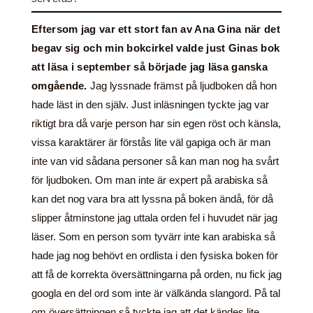
Eftersom jag var ett stort fan av Ana Gina när det
begav sig och min bokcirkel valde just Ginas bok
att läsa i september så började jag läsa ganska
omgående.
Jag lyssnade främst på ljudboken då hon
hade läst in den själv. Just inläsningen tyckte jag var
riktigt bra då varje person har sin egen röst och känsla,
vissa karaktärer är förstås lite väl gapiga och är man
inte van vid sådana personer så kan man nog ha svårt
för ljudboken. Om man inte är expert på arabiska så
kan det nog vara bra att lyssna på boken ändå, för då
slipper åtminstone jag uttala orden fel i huvudet när jag
läser. Som en person som tyvärr inte kan arabiska så
hade jag nog behövt en ordlista i den fysiska boken för
att få de korrekta översättningarna på orden, nu fick jag
googla en del ord som inte är välkända slangord. På tal
om översättningen så tyckte jag att det kändes lite