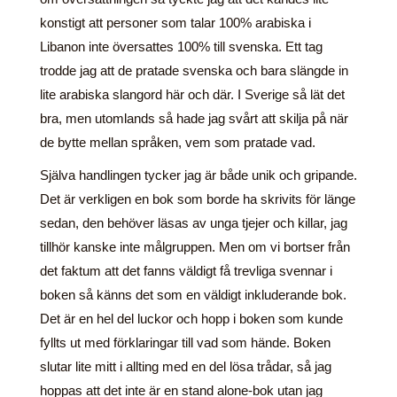
konstigt att personer som talar 100% arabiska i
Libanon inte översattes 100% till svenska. Ett tag
trodde jag att de pratade svenska och bara slängde in
lite arabiska slangord här och där. I Sverige så lät det
bra, men utomlands så hade jag svårt att skilja på när
de bytte mellan språken, vem som pratade vad.
Själva handlingen tycker jag är både unik och gripande.
Det är verkligen en bok som borde ha skrivits för länge
sedan, den behöver läsas av unga tjejer och killar, jag
tillhör kanske inte målgruppen. Men om vi bortser från
det faktum att det fanns väldigt få trevliga svennar i
boken så känns det som en väldigt inkluderande bok.
Det är en hel del luckor och hopp i boken som kunde
fyllts ut med förklaringar till vad som hände. Boken
slutar lite mitt i allting med en del lösa trådar, så jag
hoppas att det inte är en stand alone-bok utan jag