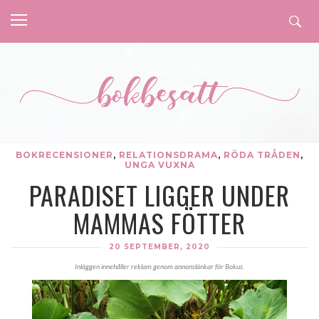
BOKRECENSIONER
,
RELATIONSDRAMA
,
RÖDA TRÅDEN
,
UNGA VUXNA
PARADISET LIGGER UNDER
MAMMAS FÖTTER
20 SEPTEMBER, 2020
Inläggen innehåller reklam genom annonslänkar för Bokus.