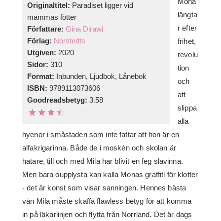
Mona
Originaltitel:
Paradiset ligger vid
längta
mammas fötter
r efter
Författare:
Gina Dirawi
Förlag:
Norstedts
frihet,
Utgiven:
2020
revolu
Sidor:
310
tion
Format:
Inbunden, Ljudbok, Lånebok
och
ISBN:
9789113073606
att
Goodreadsbetyg:
3.58
slippa
alla
hyenor i småstaden som inte fattar att hon är en
alfakrigarinna. Både de i moskén och skolan är
hatare, till och med Mila har blivit en feg slavinna.
Men bara oupplysta kan kalla Monas graffiti för klotter
- det är konst som visar sanningen. Hennes bästa
vän Mila måste skaffa flawless betyg för att komma
in på läkarlinjen och flytta från Norrland. Det är dags