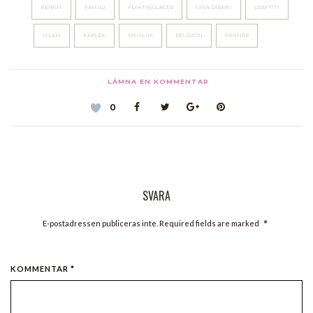
BEIRUT
FAMILJ
FLYKTINGLÄGER
GINA DIRAWI
GRAFITTI
ISLAM
KÄRLEK
MUSLIM
RELIGION
VÄNNER
LÄMNA EN KOMMENTAR
0
SVARA
*
E-postadressen publiceras inte. Required fields are marked
KOMMENTAR *