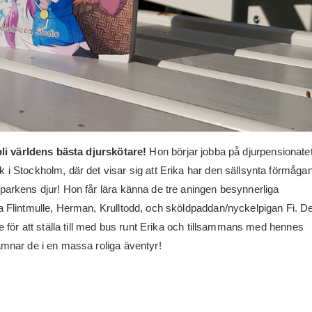
 bli världens bästa djurskötare!
Hon börjar jobba på djurpensionate
 i Stockholm, där det visar sig att Erika har den sällsynta förmågan
parkens djur! Hon får lära känna de tre aningen besynnerliga
a Flintmulle, Herman, Krulltodd, och sköldpaddan/nyckelpigan Fi. D
te för att ställa till med bus runt Erika och tillsammans med hennes
amnar de i en massa roliga äventyr!