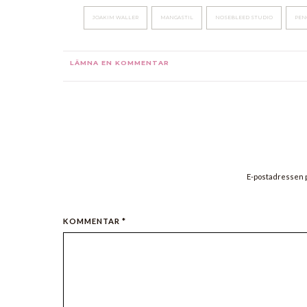
JOAKIM WALLER
MANGASTIL
NOSEBLEED STUDIO
PEN
LÄMNA EN KOMMENTAR
E-postadressen p
KOMMENTAR *