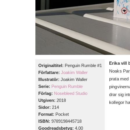
Erika vill
Originaltitel:
Penguin Rumble #1
Noaks Park
Författare:
Joakim Waller
prata med 
Illustratör:
Joakim Waller
Serie:
Penguin Rumble
pingvinern
Förlag:
Nosebleed Studio
drar sig in
Utgiven:
2018
kollegor h
Sidor:
214
Format:
Pocket
ISBN:
9789198445718
Goodreadsbetyg:
4.00