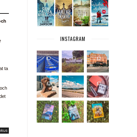
och
INSTAGRAM
e
at ta
 och
det
okus