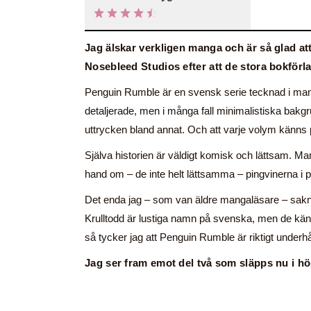
Jag älskar verkligen manga och är så glad at
Nosebleed Studios efter att de stora bokförla
Penguin Rumble är en svensk serie tecknad i mang
detaljerade, men i många fall minimalistiska bakg
uttrycken bland annat. Och att varje volym känns på
Själva historien är väldigt komisk och lättsam. Man
hand om – de inte helt lättsamma – pingvinerna i 
Det enda jag – som van äldre mangaläsare – sakna
Krulltodd är lustiga namn på svenska, men de kän
så tycker jag att Penguin Rumble är riktigt underh
Jag ser fram emot del två som släpps nu i hö