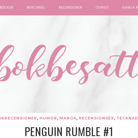
BÖCKER
BOKCIRKEL
RECENSIONER
ÖVRIGT
GAMLA R
OKRECENSIONER
,
HUMOR
,
MANGA
,
RECENSIONSEX
,
TECKNAD
PENGUIN RUMBLE #1