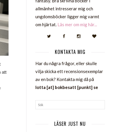
fantasy. Bra skrivna böcker i
allmänhet intresserar mig och
ungdomsböcker ligger mig varmt
om hjärtat.
Läs mer om mig här...
KONTAKTA MIG
Har du några frågor, eller skulle
t
vilja skicka ett recensionsexemplar
 att
av en bok? Kontakta mig då på
lotta [at] bokbesatt [punkt] se
e
LÄSER JUST NU