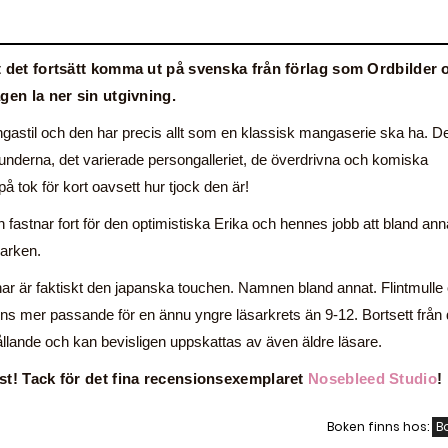
t det fortsätt komma ut på svenska från förlag som Ordbilder 
gen la ner sin utgivning.
astil och den har precis allt som en klassisk mangaserie ska ha. D
runderna, det varierade persongalleriet, de överdrivna och komiska
 tok för kort oavsett hur tjock den är!
 fastnar fort för den optimistiska Erika och hennes jobb att bland ann
parken.
r är faktiskt den japanska touchen. Namnen bland annat. Flintmulle
ns mer passande för en ännu yngre läsarkrets än 9-12. Bortsett från 
ållande och kan bevisligen uppskattas av även äldre läsare.
st! Tack för det fina recensionsexemplaret
Nosebleed Studio
!
Boken finns hos:
B