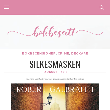
BOKRECENSIONER
,
CRIME
,
DECKARE
SILKESMASKEN
1 AUGUSTI, 2018
Inläggen innehåller reklam genom annonslänkar för Bokus.