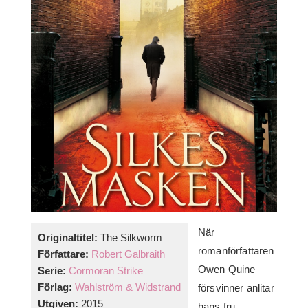
När
Originaltitel:
The Silkworm
romanförfattaren
Författare:
Robert Galbraith
Owen Quine
Serie:
Cormoran Strike
Förlag:
Wahlström & Widstrand
försvinner anlitar
Utgiven:
2015
hans fru