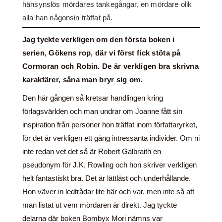
hänsynslös mördares tankegångar, en mördare olik
alla han någonsin träffat på.
Jag tyckte verkligen om den första boken i
serien, Gökens rop, där vi först fick stöta på
Cormoran och Robin. De är verkligen bra skrivna
karaktärer, såna man bryr sig om.
Den här gången så kretsar handlingen kring
förlagsvärlden och man undrar om Joanne fått sin
inspiration från personer hon träffat inom författaryrket,
för det är verkligen ett gäng intressanta individer. Om ni
inte redan vet det så är Robert Galbraith en
pseudonym för J.K. Rowling och hon skriver verkligen
helt fantastiskt bra. Det är lättläst och underhållande.
Hon väver in ledtrådar lite här och var, men inte så att
man listat ut vem mördaren är direkt. Jag tyckte
delarna där boken Bombyx Mori nämns var