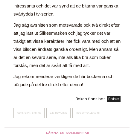
intressanta och det var synd att de bitarna var ganska
svårtydda i tv-serien.
Jag såg avsnitten som motsvarade bok två direkt efter
att jag läst ut Silkesmasken och jag tycker det var
tråkigt att vissa karaktärer inte fick vara med och att en
viss bilscen ändrats ganska ordentligt. Men annars så
är det en sevärd serie, inte alls lika bra som boken
förstås, men det är svårt att få med allt.
Jag rekommenderar verkligen de här böckerna och
började på del tre direkt efter denna!
Boken finns hos:
Bokus
CORMORAN STRIKE
J.K. ROWLING
ROBERT GALBRAITH
LÄMNA EN KOMMENTAR