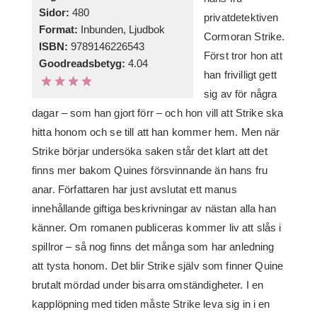
Sidor:
480
privatdetektiven
Format:
Inbunden, Ljudbok
Cormoran Strike.
ISBN:
9789146226543
Först tror hon att
Goodreadsbetyg:
4.04
han frivilligt gett
sig av för några
dagar – som han gjort förr – och hon vill att Strike ska
hitta honom och se till att han kommer hem. Men när
Strike börjar undersöka saken står det klart att det
finns mer bakom Quines försvinnande än hans fru
anar. Författaren har just avslutat ett manus
innehållande giftiga beskrivningar av nästan alla han
känner. Om romanen publiceras kommer liv att slås i
spillror – så nog finns det många som har anledning
att tysta honom. Det blir Strike själv som finner Quine
brutalt mördad under bisarra omständigheter. I en
kapplöpning med tiden måste Strike leva sig in i en