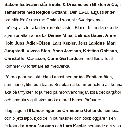
Bakom festivalen står Books & Dreams och Blixten & Co, i
samarbete med Region Gotland.
Den 13-16 augusti är det
premiär för Crimetime Gotland som blir Sveriges nya
mötesplats för alla deckarentusiaster. Bland de medverkande
stjärnförfattarna märks
Denise Mina
,
Belinda Bauer
,
Anne
Holt
,
Jussi Adler-Olsen
,
Lars Kepler
,
Jens Lapidus
,
Mari
Jungstedt
,
Viveca Sten
,
Anna Jansson
,
Kristina Ohlsson
,
Christoffer Carlsson
,
Carin Gerhardsen
med flera. Totalt
kommer 40 författare att medverka.
På programmet står bland annat personliga författarmöten,
seminarier, film och teater. Besökarna kommer också att kunna
åka på utflykter, följa med på mordvandringar, lösa deckargåtor
och anmäla sig till skrivarskola med kända författare.
Idag, lagom till
lanseringen av Crimetime Gotlands
hemsida
och biljettsläpp, bjöd de in journalister och bokbloggare till en
frukost där
Anna Jansson
och
Lars Kepler
berättade om sina