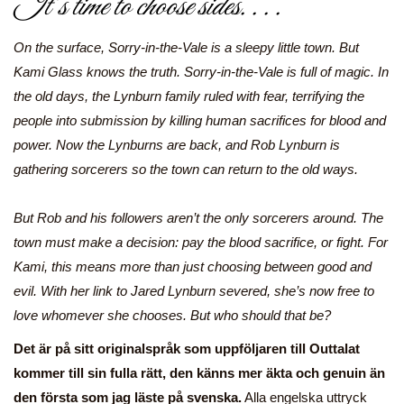
It’s time to choose sides. . . .
On the surface, Sorry-in-the-Vale is a sleepy little town. But
Kami Glass knows the truth. Sorry-in-the-Vale is full of magic. In
the old days, the Lynburn family ruled with fear, terrifying the
people into submission by killing human sacrifices for blood and
power. Now the Lynburns are back, and Rob Lynburn is
gathering sorcerers so the town can return to the old ways.
But Rob and his followers aren’t the only sorcerers around. The
town must make a decision: pay the blood sacrifice, or fight. For
Kami, this means more than just choosing between good and
evil. With her link to Jared Lynburn severed, she’s now free to
love whomever she chooses. But who should that be?
Det är på sitt originalspråk som uppföljaren till Outtalat
kommer till sin fulla rätt, den känns mer äkta och genuin än
den första som jag läste på svenska.
Alla engelska uttryck