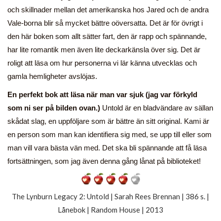
och skillnader mellan det amerikanska hos Jared och de andra
Vale-borna blir så mycket bättre oöversatta. Det är för övrigt i
den här boken som allt sätter fart, den är rapp och spännande,
har lite romantik men även lite deckarkänsla över sig. Det är
roligt att läsa om hur personerna vi lär känna utvecklas och
gamla hemligheter avslöjas.
En perfekt bok att läsa när man var sjuk (jag var förkyld
som ni ser på bilden ovan.)
Untold är en bladvändare av sällan
skådat slag, en uppföljare som är bättre än sitt original. Kami är
en person som man kan identifiera sig med, se upp till eller som
man vill vara bästa vän med. Det ska bli spännande att få läsa
fortsättningen, som jag även denna gång lånat på biblioteket!
The Lynburn Legacy 2: Untold | Sarah Rees Brennan | 386 s. |
Lånebok | Random House | 2013