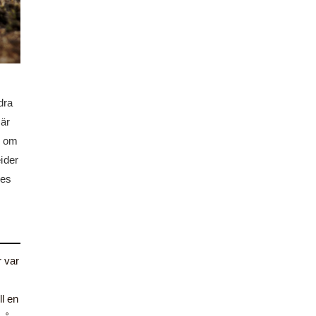
dra
 är
h om
eider
nes
r var
ll en