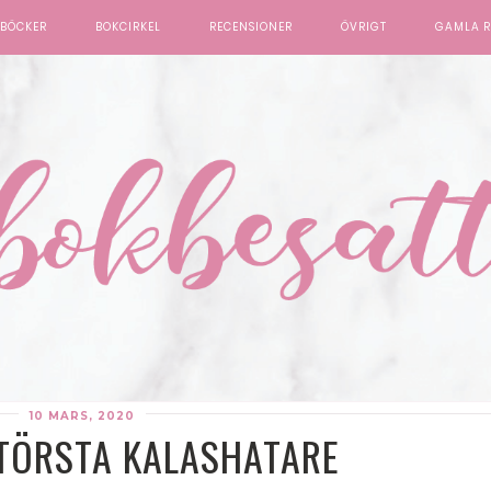
BÖCKER
BOKCIRKEL
RECENSIONER
ÖVRIGT
GAMLA R
10 MARS, 2020
TÖRSTA KALASHATARE