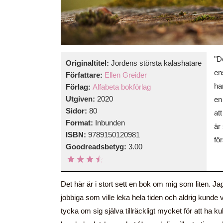
"D
Originaltitel:
Jordens största kalashatare
en
Författare:
Ellen Greider
ha
Förlag:
Alfabeta bokförlag
Utgiven:
2020
en
Sidor:
80
at
Format:
Inbunden
är
ISBN:
9789150120981
fö
Goodreadsbetyg:
3.00
Det här är i stort sett en bok om mig som liten. Ja
jobbiga som ville leka hela tiden och aldrig kunde 
tycka om sig själva tillräckligt mycket för att ha k