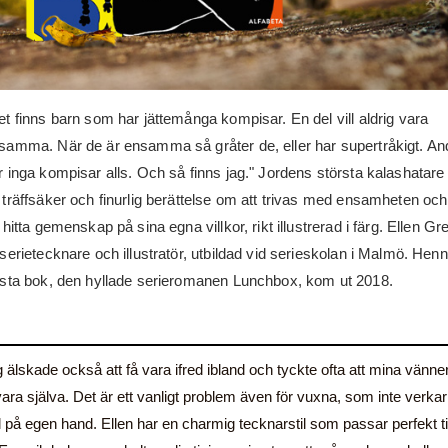
et finns barn som har jättemånga kompisar. En del vill aldrig vara
samma. När de är ensamma så gråter de, eller har supertråkigt. An
r inga kompisar alls. Och så finns jag." Jordens största kalashatare
 träffsäker och finurlig berättelse om att trivas med ensamheten oc
t hitta gemenskap på sina egna villkor, rikt illustrerad i färg. Ellen Gr
 serietecknare och illustratör, utbildad vid serieskolan i Malmö. Hen
rsta bok, den hyllade serieromanen Lunchbox, kom ut 2018.
g älskade också att få vara ifred ibland och tyckte ofta att mina vänne
vara själva. Det är ett vanligt problem även för vuxna, som inte verkar
ul på egen hand. Ellen har en charmig tecknarstil som passar perfekt ti