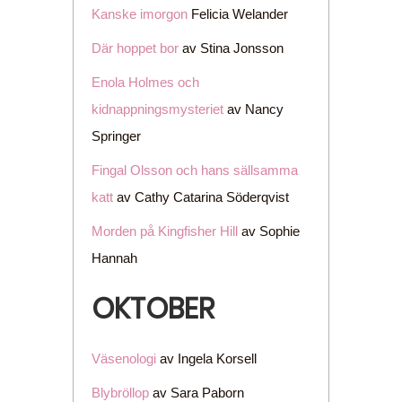
Kanske imorgon
Felicia Welander
Där hoppet bor
av Stina Jonsson
Enola Holmes och
kidnappningsmysteriet
av Nancy
Springer
Fingal Olsson och hans sällsamma
katt
av Cathy Catarina Söderqvist
Morden på Kingfisher Hill
av Sophie
Hannah
OKTOBER
Väsenologi
av Ingela Korsell
Blybröllop
av Sara Paborn