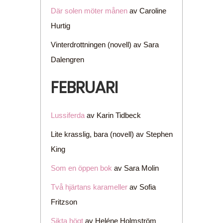
Där solen möter månen
av Caroline
Hurtig
Vinterdrottningen (novell) av Sara
Dalengren
FEBRUARI
Lussiferda
av Karin Tidbeck
Lite krasslig, bara (novell) av Stephen
King
Som en öppen bok
av Sara Molin
Två hjärtans karameller
av Sofia
Fritzson
Sikta högt
av Heléne Holmström