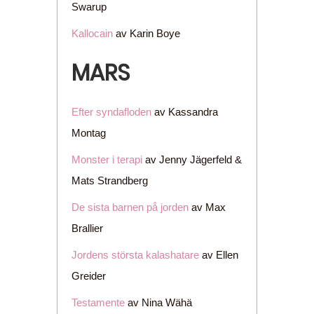
Swarup
Kallocain
av Karin Boye
MARS
Efter syndafloden
av Kassandra
Montag
Monster i terapi
av Jenny Jägerfeld &
Mats Strandberg
De sista barnen på jorden
av Max
Brallier
Jordens största kalashatare
av Ellen
Greider
Testamente
av Nina Wähä