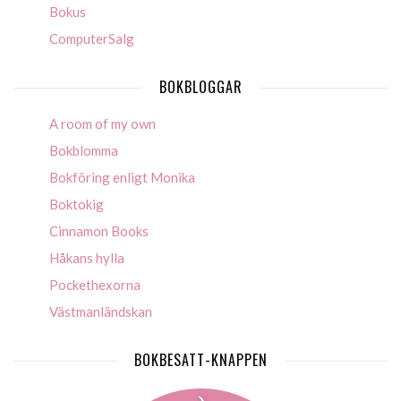
Bokus
ComputerSalg
BOKBLOGGAR
A room of my own
Bokblomma
Bokföring enligt Monika
Boktokig
Cinnamon Books
Håkans hylla
Pockethexorna
Västmanländskan
BOKBESATT-KNAPPEN