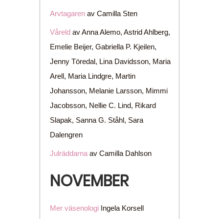
Arvtagaren
av Camilla Sten
Våreld
av Anna Alemo, Astrid Ahlberg,
Emelie Beijer, Gabriella P. Kjeilen,
Jenny Töredal, Lina Davidsson, Maria
Arell, Maria Lindgre, Martin
Johansson, Melanie Larsson, Mimmi
Jacobsson, Nellie C. Lind, Rikard
Slapak, Sanna G. Ståhl, Sara
Dalengren
Julräddarna
av Camilla Dahlson
NOVEMBER
Mer väsenologi
Ingela Korsell