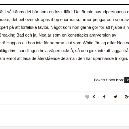
läst så känns det här som en frisk fläkt. Det är inte huvudpersonens 
es make, det behöver skrapas ihop enorma summor pengar och som av
rt på att förfalska tavlor. Något som hon gärna gör för att hjälpa sin
 Breaking Bad och ja, Nea är som en konstfackslärarversion av
art! Hoppas att hon inte får samma slut som White för jag gillar Nea 
ig driv i handlingen hela vägen också, så den gick inte att lägga ifrå
am emot att läsa de återstående delarna i den här spännande trilogin.
Boken finns hos:
B
0