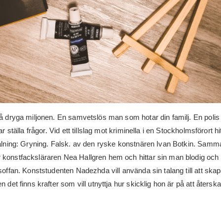
å dryga miljonen. En samvetslös man som hotar din familj. En polis
r ställa frågor. Vid ett tillslag mot kriminella i en Stockholmsförort hi
ålning: Gryning. Falsk. av den ryske konstnären Ivan Botkin. Samm
onstfacksläraren Nea Hallgren hem och hittar sin man blodig och
offan. Konststudenten Nadezhda vill använda sin talang till att ska
 det finns krafter som vill utnyttja hur skicklig hon är på att återsk