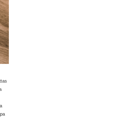
ttas
a
pa
apa