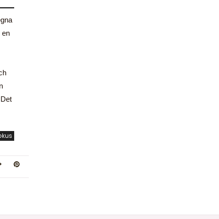
egna
 en
och
n
 Det
okus