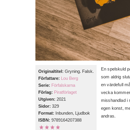
En spelskuld p
Originaltitel:
Gryning. Falsk.
som aldrig sluta
Författare:
Lou Berg
en värdefull m
Serie:
Förfalskarna
Förlag:
Piratförlaget
vecka kommer k
Utgiven:
2021
misshandlad i s
Sidor:
329
egen konst, men
Format:
Inbunden, Ljudbok
andras.
ISBN:
9789164207388