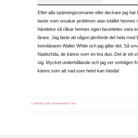
Efter alla spänningsromaner eller deckare jag har 
laster som orsakar problmen utan istället henn
händelse så råkar hennes egen favoritelev vara expe
lärare. Jag läste att någon jämförde det hela med
kemiläraren Walter White och jag gillar det. Så sm
Nadezhda, de känns som en bra duo. Det är ett väld
sig. Mycket underhållande och jag ser verkligen fr
känns som att vad som helst kan hända!
LÄMNA EN KOMMENTAR