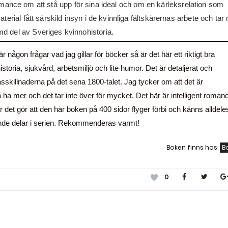
sk romance om att stå upp för sina ideal och om en kärleksrelation som
terial fått särskild insyn i de kvinnliga fältskärernas arbete och tar
d del av Sveriges kvinnohistoria.
 någon frågar vad jag gillar för böcker så är det här ett riktigt bra
istoria, sjukvård, arbetsmiljö och lite humor. Det är detaljerat och
sskillnaderna på det sena 1800-talet. Jag tycker om att det är
 ha mer och det tar inte över för mycket. Det här är intelligent roman
r det gör att den här boken på 400 sidor flyger förbi och känns alldele
ande delar i serien. Rekommenderas varmt!
Boken finns hos:
B
0