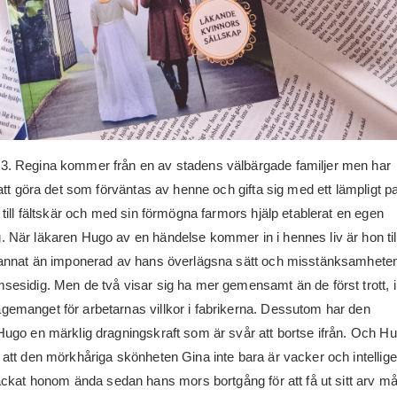
3. Regina kommer från en av stadens välbärgade familjer men har
r att göra det som förväntas av henne och gifta sig med ett lämpligt pa
g till fältskär och med sin förmögna farmors hjälp etablerat en egen
. När läkaren Hugo av en händelse kommer in i hennes liv är hon til
t annat än imponerad av hans överlägsna sätt och misstänksamheten
msesidig. Men de två visar sig ha mer gemensamt än de först trott, i
gemanget för arbetarnas villkor i fabrikerna. Dessutom har den
 Hugo en märklig dragningskraft som är svår att bortse ifrån. Och H
t att den mörkhåriga skönheten Gina inte bara är vacker och intellige
ckat honom ända sedan hans mors bortgång för att få ut sitt arv m