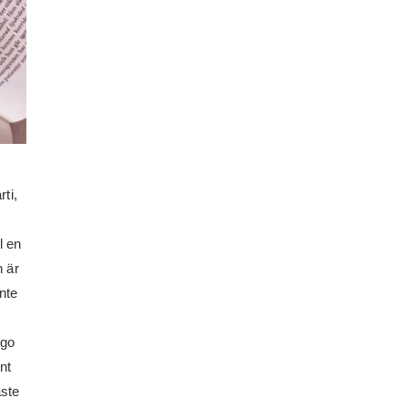
rti,
l en
 är
nte
ugo
nt
åste