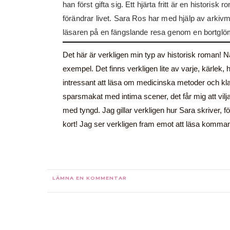
han först gifta sig. Ett hjärta fritt är en histori
förändrar livet. Sara Ros har med hjälp av arkivma
läsaren på en fängslande resa genom en bortglöm
Det här är verkligen min typ av historisk roman! När
exempel. Det finns verkligen lite av varje, kärlek, h
intressant att läsa om medicinska metoder och kla
sparsmakat med intima scener, det får mig att vilja
med tyngd. Jag gillar verkligen hur Sara skriver, fö
kort! Jag ser verkligen fram emot att läsa komm
LÄMNA EN KOMMENTAR