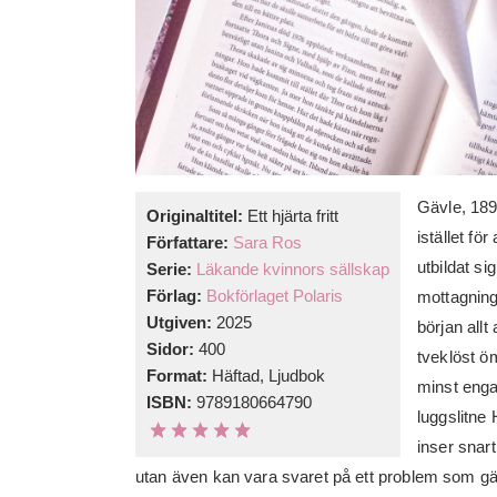
Gävle, 189
Originaltitel:
Ett hjärta fritt
istället fö
Författare:
Sara Ros
utbildat si
Serie:
Läkande kvinnors sällskap
Förlag:
Bokförlaget Polaris
mottagning
Utgiven:
2025
början all
Sidor:
400
tveklöst ö
Format:
Häftad, Ljudbok
minst enga
ISBN:
9789180664790
luggslitne
inser snar
utan även kan vara svaret på ett problem som gä