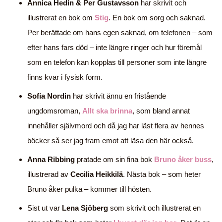
Annica Hedin & Per Gustavsson
har skrivit och
illustrerat en bok om
Stig
. En bok om sorg och saknad.
Per berättade om hans egen saknad, om telefonen – som
efter hans fars död – inte längre ringer och hur föremål
som en telefon kan kopplas till personer som inte längre
finns kvar i fysisk form.
Sofia Nordin
har skrivit ännu en fristående
ungdomsroman,
Allt ska brinna
, som bland annat
innehåller självmord och då jag har läst flera av hennes
böcker så ser jag fram emot att läsa den här också.
Anna Ribbing
pratade om sin fina bok
Bruno åker buss
,
illustrerad av
Cecilia Heikkilä
. Nästa bok – som heter
Bruno åker pulka – kommer till hösten.
Sist ut var
Lena Sjöberg
som skrivit och illustrerat en