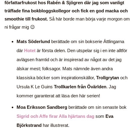
författarfrukost hos Rabén & Sjögren där jag som vanligt
träffade fina bokbloggskollegor och fick en god macka och
smoothie till frukost.
Så här borde man börja varje morgon om
ni frågar mig 😉
Mats Söderlund
berättade om sin bokserie Ättlingarna
där
Hotet
är första delen. Den utspelar sig i en inte alltför
avlägsen framtid och är inspirerad av något av det jag
älskar mest; folksagor. Mats nämnde även andra
klassiska böcker som inspirationskällor,
Trollgrytan
och
Ursula K Le Guins
Trollkarlen från Övärlden
. Jag
kommer garanterat att läsa den här serien!
Moa Eriksson Sandberg
berättade om sin senaste bok
Sigrid och Affe firar Alla hjärtans dag
som
Eva
Björkstrand
har illustrerat.