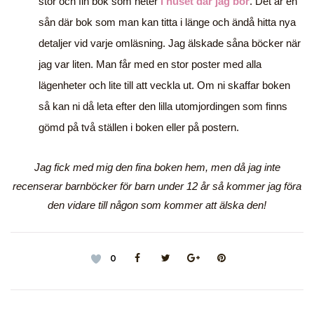
stor och fin bok som heter
I huset där jag bor
. Det är en
sån där bok som man kan titta i länge och ändå hitta nya
detaljer vid varje omläsning. Jag älskade såna böcker när
jag var liten. Man får med en stor poster med alla
lägenheter och lite till att veckla ut. Om ni skaffar boken
så kan ni då leta efter den lilla utomjordingen som finns
gömd på två ställen i boken eller på postern.
Jag fick med mig den fina boken hem, men då jag inte
recenserar barnböcker för barn under 12 år så kommer jag föra
den vidare till någon som kommer att älska den!
0