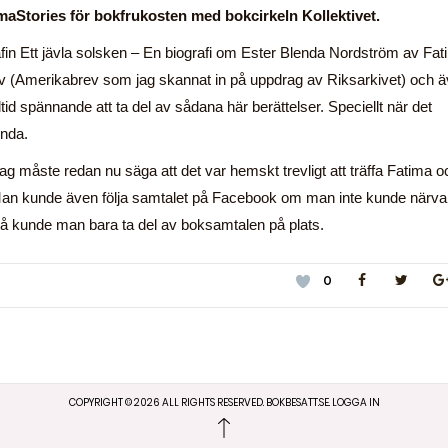
maStories för bokfrukosten med bokcirkeln Kollektivet.
n Ett jävla solsken – En biografi om Ester Blenda Nordström av Fat
v (Amerikabrev som jag skannat in på uppdrag av Riksarkivet) och 
lltid spännande att ta del av sådana här berättelser. Speciellt när det
enda.
 måste redan nu säga att det var hemskt trevligt att träffa Fatima o
 Man kunde även följa samtalet på Facebook om man inte kunde närva
e så kunde man bara ta del av boksamtalen på plats.
0
COPYRIGHT ©
2026
ALL RIGHTS RESERVED. BOKBESATT.SE.
LOGGA IN