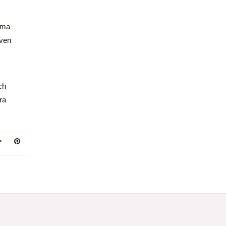
ima
även
ch
ra