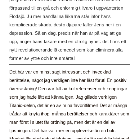
förpassad till en grå och enformig tillvaro i uppväxtorten
Flodsjö. Ju mer handfallna läkarna står inför hans
komplicerade skada, desto djupare faller Jens ner i en
depression. Så en dag, precis när han är på väg att ge
upp, ringer hans läkare med en otrolig nyhet: det finns ett
nytt revolutionerande läkemedel som kan eliminera alla
former av yttre och inre smärta!
Det här var en minst sagt intressant och invecklad
berättelse, något jag verkligen inte har läst förut! En positiv
överraskning! Den var full av kul referenser och kopplingar
som jag hade lätt att känna igen. Jag gillade verkligen
Titanic-delen, det är en av mina favoritfilmer! Det är många
trådar att knyta ihop, många berättelser och karaktärer som
man först i slutet får ordning på, men det är en del av
tjusningen. Det här var mer en upplevelse än en bok.
Mycket läsvärd och välskriven – om än lite märklig historia!