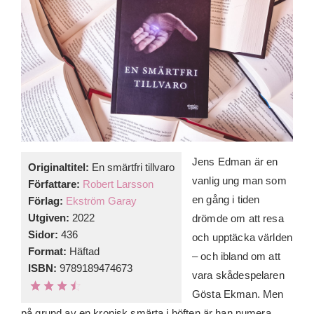
Jens Edman är en
Originaltitel:
En smärtfri tillvaro
vanlig ung man som
Författare:
Robert Larsson
en gång i tiden
Förlag:
Ekström Garay
Utgiven:
2022
drömde om att resa
Sidor:
436
och upptäcka världen
Format:
Häftad
– och ibland om att
ISBN:
9789189474673
vara skådespelaren
Gösta Ekman. Men
på grund av en kronisk smärta i höften är han numera