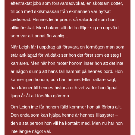
eftertraktat jobb som försvarsadvokat, en skötsam dotter,
till och med skilsmässan från exmannen var hyfsat
civiliserad. Hennes liv är precis så välordnat som hon
alltid önskat. Men bakom allt detta döljer sig en uppväxt
som var allt annat än vanlig …
När Leigh får i uppdrag att försvara en förmögen man som
står anklagad för våldtäkt ser hon det först som ett steg i
karriären. Men när hon möter honom inser hon att det inte
är någon slump att hans fall hamnat på hennes bord. Hon
känner igen honom, och han henne. Eller, rättare sagt,
han känner till hennes historia och vet varför hon ägnat
tjugo år åt att försöka glömma.
Om Leigh inte får honom fälld kommer hon att förlora allt.
Den enda som kan hjälpa henne är hennes lillasyster –
den sista person hon vill ha kontakt med. Men nu har hon
inte längre något val.