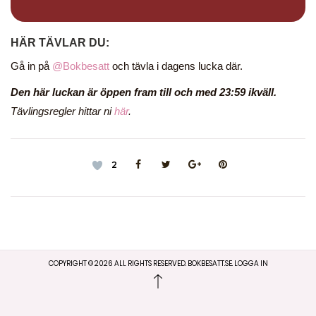
HÄR TÄVLAR DU:
Gå in på
@Bokbesatt
och tävla i dagens lucka där.
Den här luckan är öppen fram till och med 23:59 ikväll.
Tävlingsregler hittar ni
här
.
2
COPYRIGHT ©
2026
ALL RIGHTS RESERVED. BOKBESATT.SE.
LOGGA IN