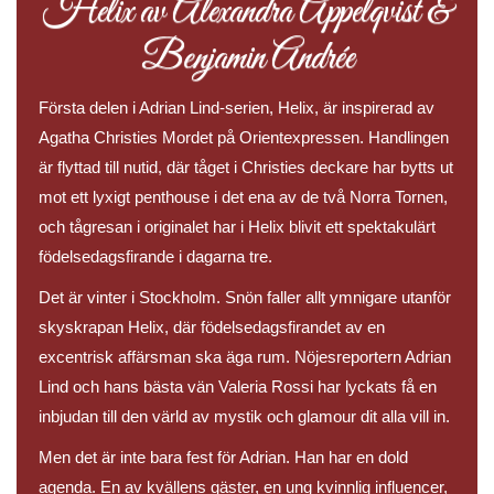
Helix av Alexandra Appelqvist &
Benjamin Andrée
Första delen i Adrian Lind-serien, Helix, är inspirerad av
Agatha Christies Mordet på Orientexpressen. Handlingen
är flyttad till nutid, där tåget i Christies deckare har bytts ut
mot ett lyxigt penthouse i det ena av de två Norra Tornen,
och tågresan i originalet har i Helix blivit ett spektakulärt
födelsedagsfirande i dagarna tre.
Det är vinter i Stockholm. Snön faller allt ymnigare utanför
skyskrapan Helix, där födelsedagsfirandet av en
excentrisk affärsman ska äga rum. Nöjesreportern Adrian
Lind och hans bästa vän Valeria Rossi har lyckats få en
inbjudan till den värld av mystik och glamour dit alla vill in.
Men det är inte bara fest för Adrian. Han har en dold
agenda. En av kvällens gäster, en ung kvinnlig influencer,