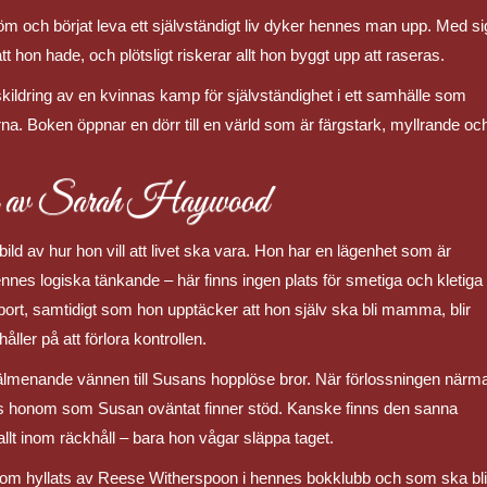
öm och börjat leva ett självständigt liv dyker hennes man upp. Med si
 hon hade, och plötsligt riskerar allt hon byggt upp att raseras.
ildring av en kvinnas kamp för självständighet i ett samhälle som
rna. Boken öppnar en dörr till en värld som är färgstark, myllrande oc
 av Sarah Haywood
bild av hur hon vill att livet ska vara. Hon har en lägenhet som är
ennes logiska tänkande – här finns ingen plats för smetiga och kletiga
t, samtidigt som hon upptäcker att hon själv ska bli mamma, blir
åller på att förlora kontrollen.
lmenande vännen till Susans hopplöse bror. När förlossningen närm
hos honom som Susan oväntat finner stöd. Kanske finns den sanna
allt inom räckhåll – bara hon vågar släppa taget.
om hyllats av Reese Witherspoon i hennes bokklubb och som ska bli