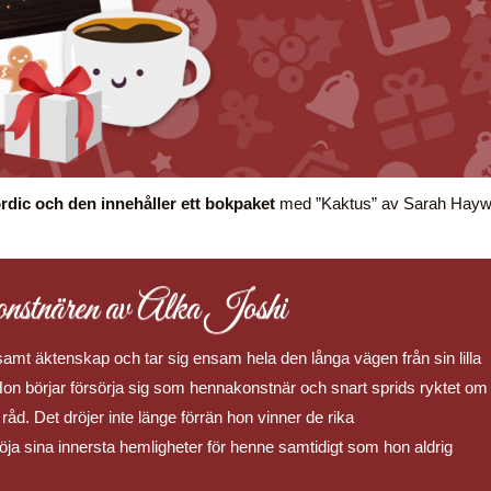
rdic och den innehåller ett bokpaket
med ”Kaktus” av Sarah Hay
stnären av Alka Joshi
samt äktenskap och tar sig ensam hela den långa vägen från sin lilla
Hon börjar försörja sig som hennakonstnär och snart sprids ryktet om
åd. Det dröjer inte länge förrän hon vinner de rika
öja sina innersta hemligheter för henne samtidigt som hon aldrig