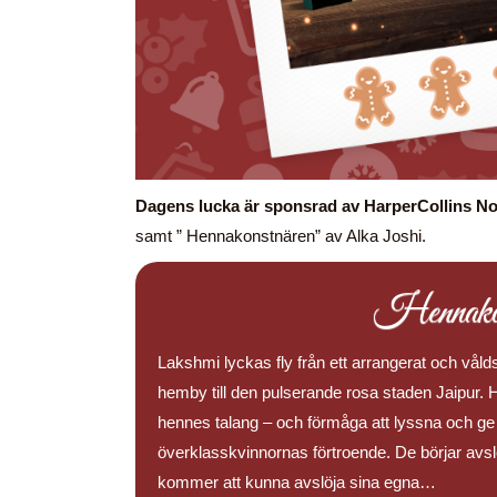
Dagens lucka är sponsrad av HarperCollins No
samt ” Hennakonstnären” av Alka Joshi.
Hennakon
Lakshmi lyckas fly från ett arrangerat och våld
hemby till den pulserande rosa staden Jaipur. 
hennes talang – och förmåga att lyssna och ge r
överklasskvinnornas förtroende. De börjar avsl
kommer att kunna avslöja sina egna…