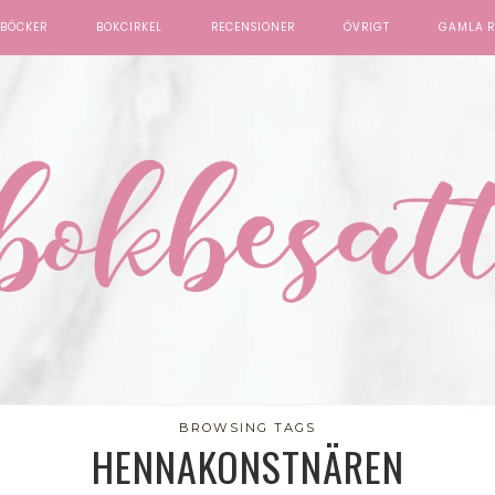
BÖCKER
BOKCIRKEL
RECENSIONER
ÖVRIGT
GAMLA R
BROWSING TAGS
HENNAKONSTNÄREN