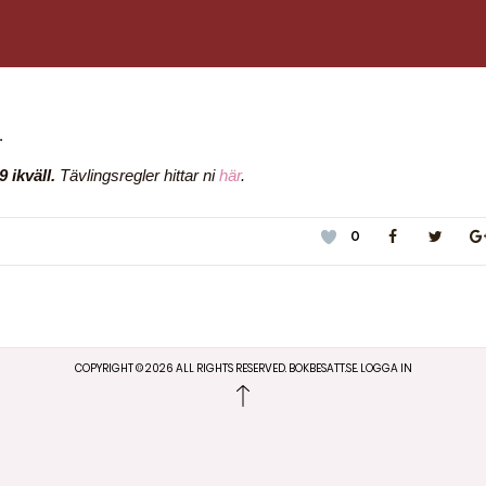
.
 ikväll.
Tävlingsregler hittar ni
här
.
0
COPYRIGHT ©
2026
ALL RIGHTS RESERVED. BOKBESATT.SE.
LOGGA IN