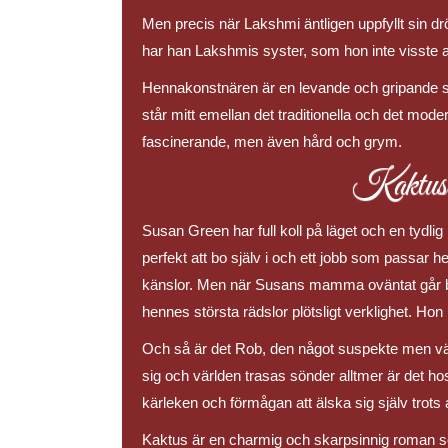
Men precis när Lakshmi äntligen uppfyllt sin dr
har han Lakshmis syster, som hon inte visste att
Hennakonstnären är en levande och gripande sk
står mitt emellan det traditionella och det mode
fascinerande, men även hård och grym.
Kaktus
Susan Green har full koll på läget och en tydlig 
perfekt att bo själv i och ett jobb som passar h
känslor. Men när Susans mamma oväntat går bor
hennes största rädslor plötsligt verklighet. Hon h
Och så är det Rob, den något suspekte men vä
sig och världen trasas sönder alltmer är det 
kärleken och förmågan att älska sig själv trots 
Kaktus är en charmig och skarpsinnig roman s