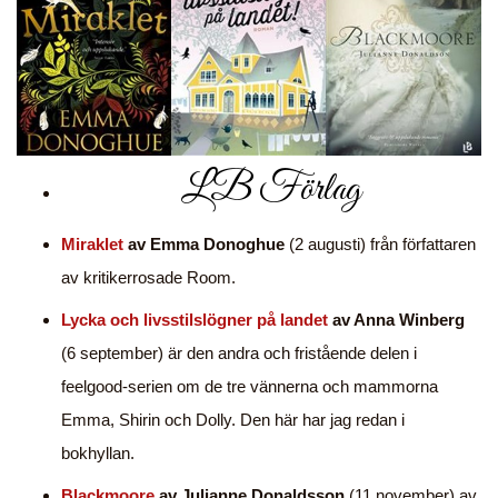
LB Förlag
Miraklet
av Emma Donoghue
(2 augusti) från författaren
av kritikerrosade Room.
Lycka och livsstilslögner på landet
av Anna Winberg
(6 september) är den andra och fristående delen i
feelgood-serien om de tre vännerna och mammorna
Emma, Shirin och Dolly. Den här har jag redan i
bokhyllan.
Blackmoore
av Julianne Donaldsson
(11 november) av