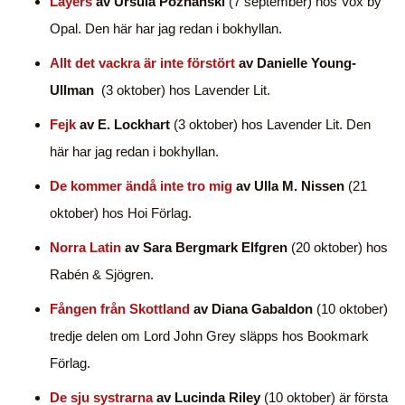
Layers
av Ursula Poznanski
(7 september) hos Vox by
Opal. Den här har jag redan i bokhyllan.
Allt det vackra är inte förstört
av Danielle Young-
Ullman
(3 oktober) hos Lavender Lit.
Fejk
av E. Lockhart
(3 oktober) hos Lavender Lit. Den
här har jag redan i bokhyllan.
De kommer ändå inte tro mig
av Ulla M. Nissen
(21
oktober) hos Hoi Förlag.
Norra Latin
av Sara Bergmark Elfgren
(20 oktober) hos
Rabén & Sjögren.
Fången från Skottland
av Diana Gabaldon
(10 oktober)
tredje delen om Lord John Grey släpps hos Bookmark
Förlag.
De sju systrarna
av Lucinda Riley
(10 oktober) är första