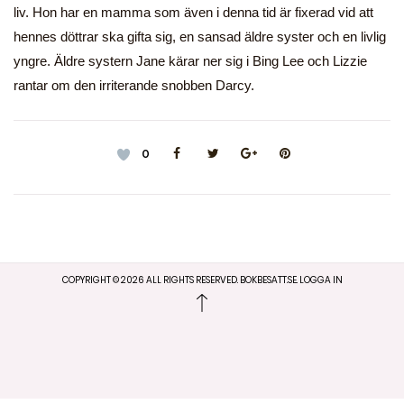
liv. Hon har en mamma som även i denna tid är fixerad vid att
hennes döttrar ska gifta sig, en sansad äldre syster och en livlig
yngre. Äldre systern Jane kärar ner sig i Bing Lee och Lizzie
rantar om den irriterande snobben Darcy.
0
COPYRIGHT ©
2026
ALL RIGHTS RESERVED. BOKBESATT.SE.
LOGGA IN