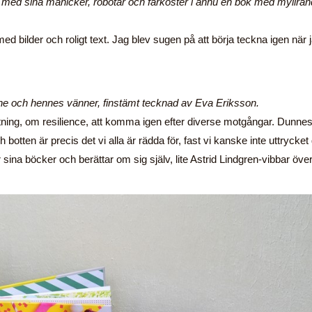
a med sina manicker, robotar och farkoster i ännu en bok med myllra
ed bilder och roligt text. Jag blev sugen på att börja teckna igen när 
ne och hennes vänner, finstämt tecknad av Eva Eriksson.
ng, om resilience, att komma igen efter diverse motgångar. Dunne
och botten är precis det vi alla är rädda för, fast vi kanske inte uttrycket
sina böcker och berättar om sig själv, lite Astrid Lindgren-vibbar öve