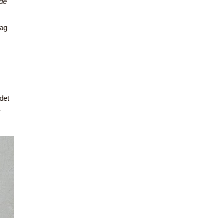
nde
jag
s
 det
r