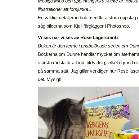
Modiga Mino och uppfinningsrika Micke är tillbak
illustrationer att försjunka i.
En väldigt detaljerad bok med flera stora uppslag m
såg bilderna som Kjell färglägger i Photoshop.
Vi ses när vi ses av Rose Lagercrantz
Boken är den femte i prisbelönade serien om Dun
Böckerna om Dunne handlar mycket om återhämtni
största rädsla är att inte bli lycklig, vilket i grund 
på samma sätt. Jag gillar verkligen hur Rose läser 
det. Mysigt!