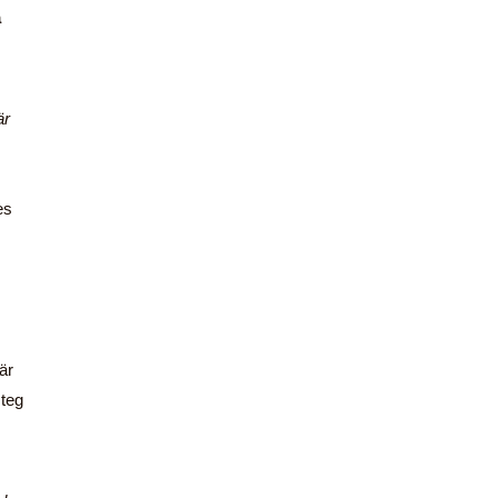
a
är
es
är
steg