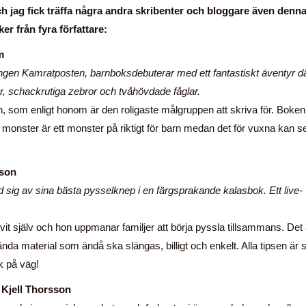
 jag fick träffa några andra skribenter och bloggare även denn
r från fyra författare:
m
ingen Kamratposten, barnboksdebuterar med ett fantastiskt äventyr d
, schackrutiga zebror och tvåhövdade fåglar.
arn, som enligt honom är den roligaste målgruppen att skriva för. Boken
t monster är ett monster på riktigt för barn medan det för vuxna kan s
sson
 sig av sina bästa pysselknep i en färgsprakande kalasbok. Ett live-
it själv och hon uppmanar familjer att börja pyssla tillsammans. Det 
nda material som ändå ska slängas, billigt och enkelt. Alla tipsen är 
k på väg!
 Kjell Thorsson