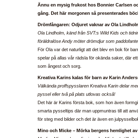
Ännu en mysig frukost hos Bonnier Carlsen och
gång. Det här morgonen så presenterades böcke
Drömfångaren: Odjuret vaknar av Ola Lindhol
Ola Lindholm, känd från SVT:s Wild Kids och tidn
föräldralöse Andy möter drömdjur som paddofanter
För Ola var det naturligt att det blev en bok för b
spelar på allas vår rädsla för okända saker, där et
som ångest och sorg.
Kreativa Karins kalas för barn av Karin Ander
Välkända proffspysslaren Kreativa Karin delar med
pyssel eller två på plats utlovas också!
Det här är Karins första bok, som hon även formgiv
smarta pysseltips där man uppmuntras till att anvä
för steg med bilder och det är även en julpysselbo
Mino och Micke – Mörka bergens hemlighet av