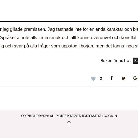
 för jag gillade premissen. Jag fastnade inte för en enda karaktär och bl
g. Språket är inte alls i min smak och allt känns överdrivet och konstlat
ring och svar på alla frågor som uppstod i början, men det fanns inga s
Boken finns hos:
B
0
COPYRIGHT ©
2026
ALL RIGHTS RESERVED. BOKBESATT.SE.
LOGGA IN