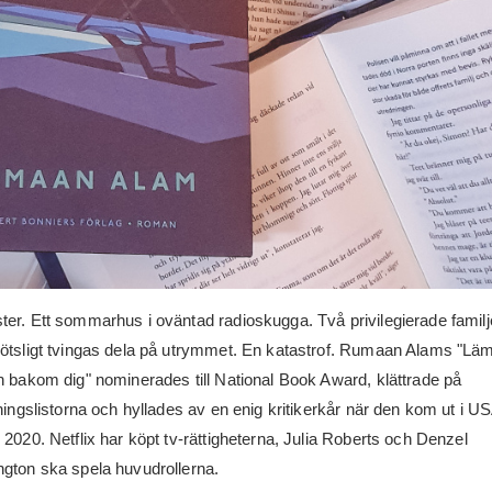
er. Ett sommarhus i oväntad radioskugga. Två privilegierade familj
ötsligt tvingas dela på utrymmet. En katastrof. Rumaan Alams "Lä
n bakom dig" nominerades till National Book Award, klättrade på
jningslistorna och hyllades av en enig kritikerkår när den kom ut i U
 2020. Netflix har köpt tv-rättigheterna, Julia Roberts och Denzel
gton ska spela huvudrollerna.