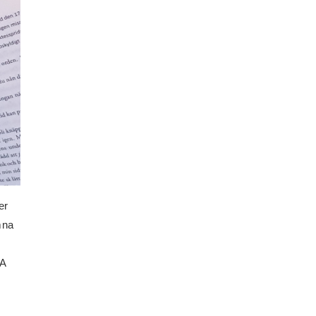
er
mna
SA