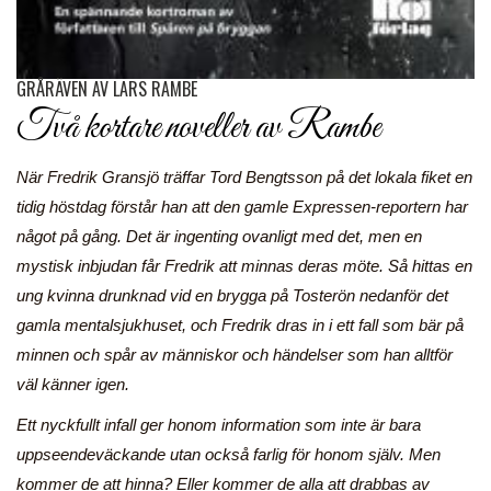
GRÅRÄVEN AV LARS RAMBE
Två kortare noveller av Rambe
När Fredrik Gransjö träffar Tord Bengtsson på det lokala fiket en
tidig höstdag förstår han att den gamle Expressen-reportern har
något på gång. Det är ingenting ovanligt med det, men en
mystisk inbjudan får Fredrik att minnas deras möte. Så hittas en
ung kvinna drunknad vid en brygga på Tosterön nedanför det
gamla mentalsjukhuset, och Fredrik dras in i ett fall som bär på
minnen och spår av människor och händelser som han alltför
väl känner igen.
Ett nyckfullt infall ger honom information som inte är bara
uppseendeväckande utan också farlig för honom själv. Men
kommer de att hinna? Eller kommer de alla att drabbas av