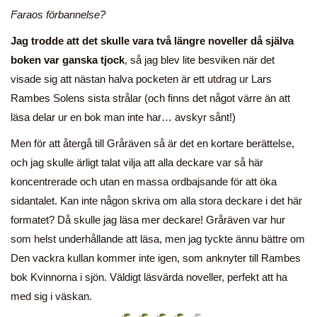
Faraos förbannelse?
Jag trodde att det skulle vara två längre noveller då själva
boken var ganska tjock
, så jag blev lite besviken när det
visade sig att nästan halva pocketen är ett utdrag ur Lars
Rambes Solens sista strålar (och finns det något värre än att
läsa delar ur en bok man inte har… avskyr sånt!)
Men för att återgå till Gråräven så är det en kortare berättelse,
och jag skulle ärligt talat vilja att alla deckare var så här
koncentrerade och utan en massa ordbajsande för att öka
sidantalet. Kan inte någon skriva om alla stora deckare i det här
formatet? Då skulle jag läsa mer deckare! Gråräven var hur
som helst underhållande att läsa, men jag tyckte ännu bättre om
Den vackra kullan kommer inte igen, som anknyter till Rambes
bok Kvinnorna i sjön. Väldigt läsvärda noveller, perfekt att ha
med sig i väskan.