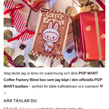
Idag tävlar jag ut ännu en supermysig och äkta
POP MART
Coffee Factory
Blind box som jag köpt i den officiella POP
MART-butiken
– perfekt för både kaffeälskare och samlare! 🤎
✨
HÄR TÄVLAR DU:
Gå in på
@Bokbesatt
och tävla i dagens lucka där.