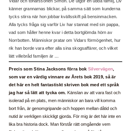
Vidar och tonårssonen Simon. De utgör en udda familj, Liv
känner grannarnas blickar, på samma sätt som kunderna
tycks stirra när hon jobbar kvällsskift på bensinmacken.
Alla tycks fråga sig varför Liv har stannat med sin pappa,
vad som håller henne kvar i detta bortglömda hörn av
Norrbotten. Människor pratar om Vidars förmögenhet, hur
rik han borde vara efter alla sina skogsaffärer, och vilket
lätt villebråd familjen är …
Precis som Stina Jacksons förra bok
Silvervägen
,
som var en värdig vinnare av Årets bok 2019, så är
det här en helt fantastiskt skriven bok med ett språk
jag har så lätt att tycka om.
Känslan av att vara fast och
isolerad på en plats, men människor an bara vill komma
bort från, är genomgripande och hoppen mellan dåtid och
nutid är verkligen skickligt gjorda. För mig är det här inte en
lika bra historia dock. Man förstår rätt omgående vem