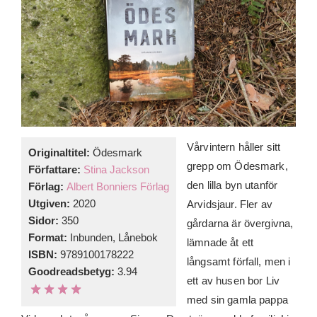
Vårvintern håller sitt
Originaltitel:
Ödesmark
grepp om Ödesmark,
Författare:
Stina Jackson
den lilla byn utanför
Förlag:
Albert Bonniers Förlag
Utgiven:
2020
Arvidsjaur. Fler av
Sidor:
350
gårdarna är övergivna,
Format:
Inbunden, Lånebok
lämnade åt ett
ISBN:
9789100178222
långsamt förfall, men i
Goodreadsbetyg:
3.94
ett av husen bor Liv
med sin gamla pappa