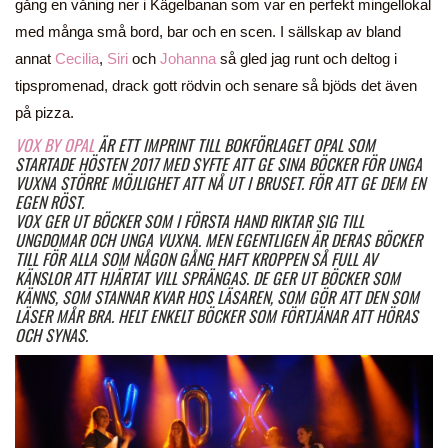
gång en våning ner i Kägelbanan som var en perfekt mingellokal
med många små bord, bar och en scen. I sällskap av bland
annat
Cecilia
,
Siri
och
Johanna
så gled jag runt och deltog i
tipspromenad, drack gott rödvin och senare så bjöds det även
på pizza.
VOX BY OPAL
ÄR ETT IMPRINT TILL BOKFÖRLAGET OPAL SOM
STARTADE HÖSTEN 2017 MED SYFTE ATT GE SINA BÖCKER FÖR UNGA
VUXNA STÖRRE MÖJLIGHET ATT NÅ UT I BRUSET. FÖR ATT GE DEM EN
EGEN RÖST.
VOX GER UT BÖCKER SOM I FÖRSTA HAND RIKTAR SIG TILL
UNGDOMAR OCH UNGA VUXNA. MEN EGENTLIGEN ÄR DERAS BÖCKER
TILL FÖR ALLA SOM NÅGON GÅNG HAFT KROPPEN SÅ FULL AV
KÄNSLOR ATT HJÄRTAT VILL SPRÄNGAS. DE GER UT BÖCKER SOM
KÄNNS, SOM STANNAR KVAR HOS LÄSAREN, SOM GÖR ATT DEN SOM
LÄSER MÅR BRA. HELT ENKELT BÖCKER SOM FÖRTJÄNAR ATT HÖRAS
OCH SYNAS.