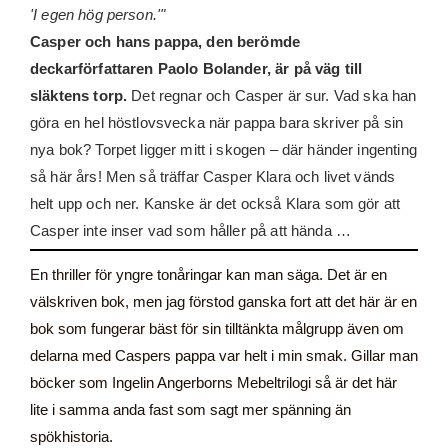
'I egen hög person.'"
Casper och hans pappa, den berömde
deckarförfattaren Paolo Bolander, är på väg till
släktens torp.
Det regnar och Casper är sur. Vad ska han
göra en hel höstlovsvecka när pappa bara skriver på sin
nya bok? Torpet ligger mitt i skogen – där händer ingenting
så här års! Men så träffar Casper Klara och livet vänds
helt upp och ner. Kanske är det också Klara som gör att
Casper inte inser vad som håller på att hända …
En thriller för yngre tonåringar kan man säga. Det är en
välskriven bok, men jag förstod ganska fort att det här är en
bok som fungerar bäst för sin tilltänkta målgrupp även om
delarna med Caspers pappa var helt i min smak. Gillar man
böcker som Ingelin Angerborns Mebeltrilogi så är det här
lite i samma anda fast som sagt mer spänning än
spökhistoria.