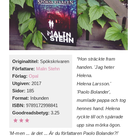
“Hon sträckte fram
Originaltitel:
Spökskrivaren
handen. 'Jag heter
Författare:
Malin Stehn
Helena.
Förlag:
Opal
Utgiven:
2017
Helena
Larsson.'
Sidor:
185
'Paolo Bolander',
Format:
Inbunden
mumlade pappa och tog
ISBN:
9789172998841
hennes
hand.
Helena
Goodreadsbetyg:
3.25
ryckte till och spärrade
upp sina mörka ögon.
'M-men ... är det ... Är du författaren Paolo Bolander?!'