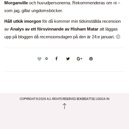
Morganville
och huvudpersonerna. Rekommenderas om ni –
som jag, gillar ungdomsböcker.
Håll utkik imorgon
för då kommer min tidsinställda recension
av
Analys av ett försvinnande av Hisham Matar
att läggas
upp på bloggen då recensionsdagen på den är 24:e januari. 🙂
0
COPYRIGHT ©
2026
ALL RIGHTS RESERVED. BOKBESATT.SE.
LOGGA IN