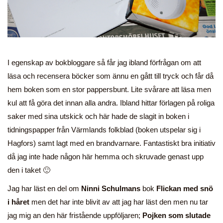
I egenskap av bokbloggare så får jag ibland förfrågan om att
läsa och recensera böcker som ännu en gått till tryck och får då
hem boken som en stor pappersbunt. Lite svårare att läsa men
kul att få göra det innan alla andra. Ibland hittar förlagen på roliga
saker med sina utskick och här hade de slagit in boken i
tidningspapper från Värmlands folkblad (boken utspelar sig i
Hagfors) samt lagt med en brandvarnare. Fantastiskt bra initiativ
då jag inte hade någon här hemma och skruvade genast upp
den i taket 🙂
Jag har läst en del om
Ninni Schulmans
bok
Flickan med snö
i håret
men det har inte blivit av att jag har läst den men nu tar
jag mig an den här fristående uppföljaren;
Pojken som slutade