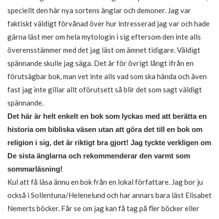
speciellt den här nya sortens änglar och demoner. Jag var
faktiskt väldigt förvånad över hur intresserad jag var och hade
gärna läst mer om hela mytologin i sig eftersom den inte alls
överensstämmer med det jag läst om ämnet tidigare. Väldigt
spännande skulle jag säga. Det är för övrigt långt ifrån en
förutsägbar bok, man vet inte alls vad som ska hända och även
fast jag inte gillar allt oförutsett så blir det som sagt väldigt
spännande.
Det här är helt enkelt en bok som lyckas med att berätta en
historia om bibliska väsen utan att göra det till en bok om
religion i sig, det är riktigt bra gjort! Jag tyckte verkligen om
De sista änglarna och rekommenderar den varmt som
sommarläsning!
Kul att få läsa ännu en bok från en lokal författare. Jag bor ju
också i Sollentuna/Helenelund och har annars bara läst Elisabet
Nemerts böcker. Får se om jag kan få tag på fler böcker eller