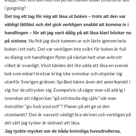
i gungning?
Det tog ett tag för mig att läsa ut boken – trots att den var
väldigt lättläst och det gick verkligen snabbt att komma in i
handlingen – för att jag varit dålig på att läsa klart böcker nu
Nu fick jag dock tummen ur och läste igenom hela
på sistone.
boken i ett nafs. Det var verkligen inte svårt för boken är full
av dialog och handlingen flyter på nästan helt utan avbrott
vilket är ovanligt. Visst kändes det lite udda att läsa en svensk
bok som enbart kretsar kring icke svenskar och utspelar sig
utanför Sveriges gränser. Språket känns även det amerikanskt i
sig, hur de uttrycker sig. Exempelvis så säger man väl aldrig i
svenskan att någon kan “gå och knulla dig själv” när man
översätter
“go fuck yourself”? Planer på att ge ut den
utomlands? Den är oavsett väldigt bra skriven och verkligen på
det sätt jag tycker är skönast att läsa.
Jag tyckte mycket om de båda kvinnliga huvudrollerna,