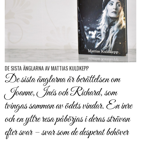
DE SISTA ÄNGLARNA AV MATTIAS KULDKEPP
De sista änglarna är berättelsen om
Joanne, Inés och Richard, som
tvingas samman av ödets vindar. En inre
och en yttre resa påbörjas i deras strävan
efter svar – svar som de desperat behöver