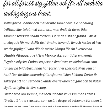
för att förstå sig själva och för att undvika
undergångens brant.
Tvillingarna Joanne och Inés är inte som andra. De har aldrig
träffats eller talat med varandra, men ändå är deras öden
sammansvetsade sedan födseln. De är de sista änglarna. Falskt
anklagade för mord slits de från sina invanda liv och kastas ut i en
svårbegriplig tillvaro där de måste kämpa för sin överlevnad.
Utanför Albuquerque i New Mexico sker samtidigt en hemsk
flygplansolycka. Endast en person överlever, en okänd man som
fångas på bild strax innan han försvinner spårlöst. Men vem är
han? Den desillusionerade frilansjournalisten Richard Carter är
säker på att han sett den okände överlevaren tidigare och beslutar
sig för att göra sitt livs scoop.
Historierna om Joanne, Inés och Richard vävs samman i deras
försök att finna svar, svar som de är i desperat behov av, för tiden är
knapp. Men vem kan man lita på när marken under fötterna är satt