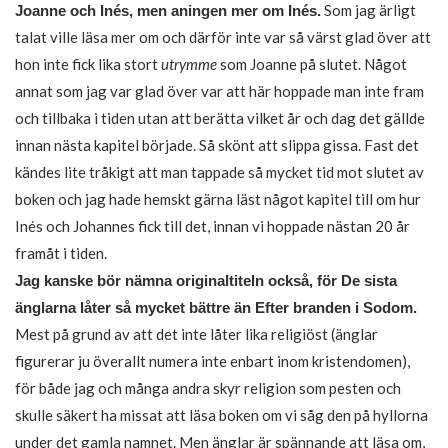
Som jag ärligt
Joanne och Inés, men aningen mer om Inés.
talat ville läsa mer om och därför inte var så värst glad över att
hon inte fick lika stort
utrymme
som Joanne på slutet. Något
annat som jag var glad över var att här hoppade man inte fram
och tillbaka i tiden utan att berätta vilket år och dag det gällde
innan nästa kapitel började. Så skönt att slippa gissa. Fast det
kändes lite tråkigt att man tappade så mycket tid mot slutet av
boken och jag hade hemskt gärna läst något kapitel till om hur
Inés och Johannes fick till det, innan vi hoppade nästan 20 år
framåt i tiden.
Jag kanske bör nämna originaltiteln också, för De sista
änglarna låter så mycket bättre än Efter branden i Sodom.
Mest på grund av att det inte låter lika religiöst (änglar
figurerar ju överallt numera inte enbart inom kristendomen),
för både jag och många andra skyr religion som pesten och
skulle säkert ha missat att läsa boken om vi såg den på hyllorna
under det gamla namnet. Men änglar är spännande att läsa om,