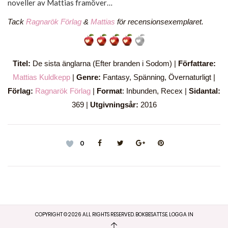
noveller av Mattias framöver…
Tack
Ragnarök Förlag
&
Mattias
för recensionsexemplaret.
Titel:
De sista änglarna (Efter branden i Sodom) |
Författare:
Mattias Kuldkepp
|
Genre:
Fantasy, Spänning, Övernaturligt |
Förlag:
Ragnarök Förlag
|
Format
: Inbunden, Recex |
Sidantal:
369 |
Utgivningsår:
2016
0
COPYRIGHT ©
2026
ALL RIGHTS RESERVED. BOKBESATT.SE.
LOGGA IN