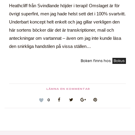
Heathcliff från Svindlande höjder i terapi! Omslaget är för
övrigt superfint, men jag hade helst sett det i 100% svartvitt.
Underbart koncept helt enkelt och jag gillar verkligen den
här sortens böcker där det är transkriptioner, mail och
anteckningar om vartannat – även om jag inte kunde läsa
den snirkliga handstilen på vissa ställen…
Boken finns hos:
Bokus
LÄMNA EN KOMMENTAR
0