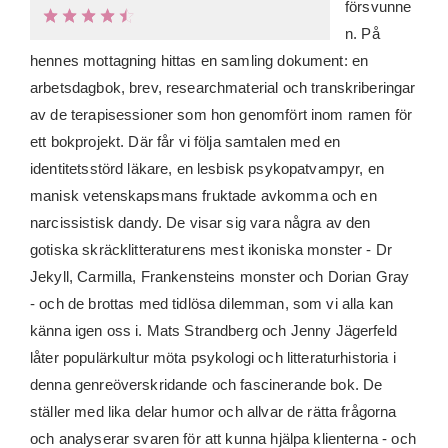
försvunne
n. På
hennes mottagning hittas en samling dokument: en
arbetsdagbok, brev, researchmaterial och transkriberingar
av de terapisessioner som hon genomfört inom ramen för
ett bokprojekt. Där får vi följa samtalen med en
identitetsstörd läkare, en lesbisk psykopatvampyr, en
manisk vetenskapsmans fruktade avkomma och en
narcissistisk dandy. De visar sig vara några av den
gotiska skräcklitteraturens mest ikoniska monster - Dr
Jekyll, Carmilla, Frankensteins monster och Dorian Gray
- och de brottas med tidlösa dilemman, som vi alla kan
känna igen oss i. Mats Strandberg och Jenny Jägerfeld
låter populärkultur möta psykologi och litteraturhistoria i
denna genreöverskridande och fascinerande bok. De
ställer med lika delar humor och allvar de rätta frågorna
och analyserar svaren för att kunna hjälpa klienterna - och