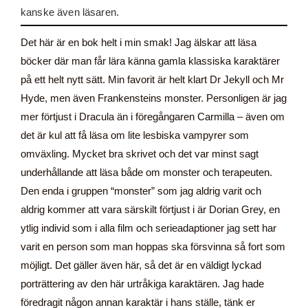
kanske även läsaren.
Det här är en bok helt i min smak! Jag älskar att läsa
böcker där man får lära känna gamla klassiska karaktärer
på ett helt nytt sätt. Min favorit är helt klart Dr Jekyll och Mr
Hyde, men även Frankensteins monster. Personligen är jag
mer förtjust i Dracula än i föregångaren Carmilla – även om
det är kul att få läsa om lite lesbiska vampyrer som
omväxling. Mycket bra skrivet och det var minst sagt
underhållande att läsa både om monster och terapeuten.
Den enda i gruppen “monster” som jag aldrig varit och
aldrig kommer att vara särskilt förtjust i är Dorian Grey, en
ytlig individ som i alla film och serieadaptioner jag sett har
varit en person som man hoppas ska försvinna så fort som
möjligt. Det gäller även här, så det är en väldigt lyckad
porträttering av den här urtråkiga karaktären. Jag hade
föredragit någon annan karaktär i hans ställe, tänk er