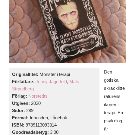
Den
Originaltitel:
Monster i terapi
gotiska
Författare:
Jenny Jägerfeld
,
Mats
skräcklitte
Strandberg
Förlag:
Norstedts
raturens
Utgiven:
2020
ikoner i
Sidor:
289
terapi. En
Format:
Inbunden, Lånebok
psykolog
ISBN:
9789113093314
är
Goodreadsbetyg:
3.90