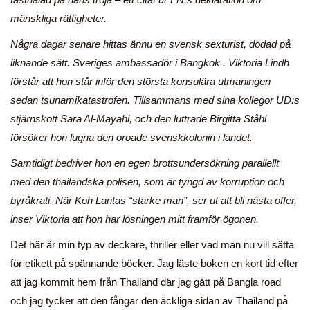
mänskliga rättigheter.
Några dagar senare hittas ännu en svensk sexturist, dödad på
liknande sätt. Sveriges ambassadör i Bangkok . Viktoria Lindh
förstår att hon står inför den största konsulära utmaningen
sedan tsunamikatastrofen. Tillsammans med sina kollegor UD:s
stjärnskott Sara Al-Mayahi, och den luttrade Birgitta Ståhl
försöker hon lugna den oroade svenskkolonin i landet.
Samtidigt bedriver hon en egen brottsundersökning parallellt
med den thailändska polisen, som är tyngd av korruption och
byråkrati. När Koh Lantas “starke man”, ser ut att bli nästa offer,
inser Viktoria att hon har lösningen mitt framför ögonen.
Det här är min typ av deckare, thriller eller vad man nu vill sätta
för etikett på spännande böcker. Jag läste boken en kort tid efter
att jag kommit hem från Thailand där jag gått på Bangla road
och jag tycker att den fångar den äckliga sidan av Thailand på