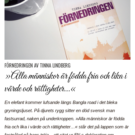
FÖRNEDRINGEN AV TINNA LINDBERG
»Alla människor är födda fria och lika i
värde och rättigheter…«
En elefant kommer lufsande längs Bangla road i det bleka
gryningsljuset. På djurets rygg sitter en död svensk man
fastsurrad, naken på underkroppen. »Alla människor är födda
fria och lika i värde och rättigheter…« står det på lappen som är
fastnålad på hans tröja – ett citat ur FN.s deklaration om