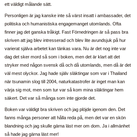
ett väldigt målande sätt.
Personligen är jag kanske inte så värst insatt i ambassader, det
politiska och humanistiska engagemanget utomlands. Ofta
finner jag det ganska tråkigt. Fast Förnedringen är så pass bra
skriven att jag blev intresserad och blev lite avundsjuk på hur
varierat själva arbetet kan tänkas vara. Nu är det nog inte var
dag det sker mord så som i boken, men det är klart att det
stryker med någon svensk då och då utomlands, men då är det
väl mest olyckor. Jag hade själv släktingar som var i Thailand
när tsunamin slog till 2004, naturkatastrofer är inget man kan
värja sig mot, men som tur var så kom mina släktingar hem
säkert. Det var så många som inte gjorde det.
Boken var väldigt bra skriven och jag plöjde igenom den. Det
fanns många personer att hålla reda på, men det var en skön
blandning och jag skulle gärna läst mer om dom. Ja i allmänhet
så hade jag gärna läst mer!