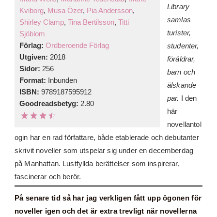
Library
Kviborg
,
Musa Özer
,
Pia Andersson
,
samlas
Shirley Clamp
,
Tina Bertilsson
,
Titti
turister,
Sjöblom
Förlag:
Ordberoende Förlag
studenter,
Utgiven:
2018
föräldrar,
Sidor:
256
barn och
Format:
Inbunden
älskande
ISBN:
9789187595912
par.
I den
Goodreadsbetyg:
2.80
här
novellantol
ogin har en rad författare, både etablerade och debutanter
skrivit noveller som utspelar sig under en decemberdag
på Manhattan. Lustfyllda berättelser som inspirerar,
fascinerar och berör.
På senare tid så har jag verkligen fått upp ögonen för
noveller igen och det är extra trevligt när novellerna