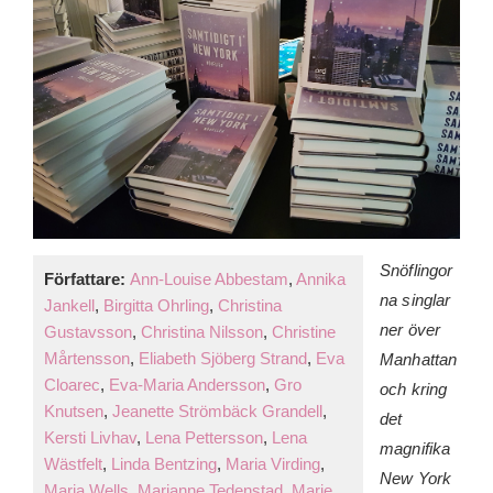
Snöflingor
Författare:
Ann-Louise Abbestam
,
Annika
na singlar
Jankell
,
Birgitta Ohrling
,
Christina
ner över
Gustavsson
,
Christina Nilsson
,
Christine
Mårtensson
,
Eliabeth Sjöberg Strand
,
Eva
Manhattan
Cloarec
,
Eva-Maria Andersson
,
Gro
och kring
Knutsen
,
Jeanette Strömbäck Grandell
,
det
Kersti Livhav
,
Lena Pettersson
,
Lena
magnifika
Wästfelt
,
Linda Bentzing
,
Maria Virding
,
New York
Maria Wells
,
Marianne Tedenstad
,
Marie