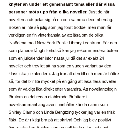
knyter an under ett gemensamt tema eller där vissa
personer möts upp från olika noveller.
Just de här
novellerna utspelar sig på en och samma decemberdag.
Boken är inte så julig som jag först trodde, men man får
verkligen en fin vinterkänsla av att läsa om de olika
livsödena med New York Public Library i centrum. För den
som planerar långt i förtid så kan jag rekommendera boken
som en julkalender inför nästa jul då det är exakt 24
noveller och trevligt att ha som en vuxen variant av den
klassiska julkalendern. Jag tror att den till och med är bättre
så, för det blir lite mycket på en gång att läsa flera noveller
som är väldigt lika direkt efter varandra. Att novellantologin
förutom en del redan etablerade författare i
novellsammanhang även innehåller kända namn som
Shirley Clamp och Linda Bengtzing tycker jag var en frisk
fläkt. De är riktigt bra på att skriva! Och jag blev positivt
överraskad av Shirley, vars novell hade ett minst sagt