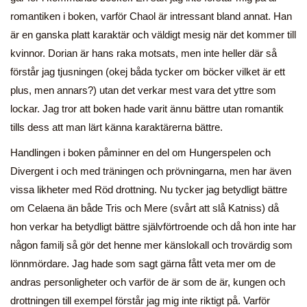
romantiken i boken, varför Chaol är intressant bland annat. Han
är en ganska platt karaktär och väldigt mesig när det kommer till
kvinnor. Dorian är hans raka motsats, men inte heller där så
förstår jag tjusningen (okej båda tycker om böcker vilket är ett
plus, men annars?) utan det verkar mest vara det yttre som
lockar. Jag tror att boken hade varit ännu bättre utan romantik
tills dess att man lärt känna karaktärerna bättre.
Handlingen i boken påminner en del om Hungerspelen och
Divergent i och med träningen och prövningarna, men har även
vissa likheter med Röd drottning. Nu tycker jag betydligt bättre
om Celaena än både Tris och Mere (svårt att slå Katniss) då
hon verkar ha betydligt bättre självförtroende och då hon inte har
någon familj så gör det henne mer känslokall och trovärdig som
lönnmördare. Jag hade som sagt gärna fått veta mer om de
andras personligheter och varför de är som de är, kungen och
drottningen till exempel förstår jag mig inte riktigt på. Varför