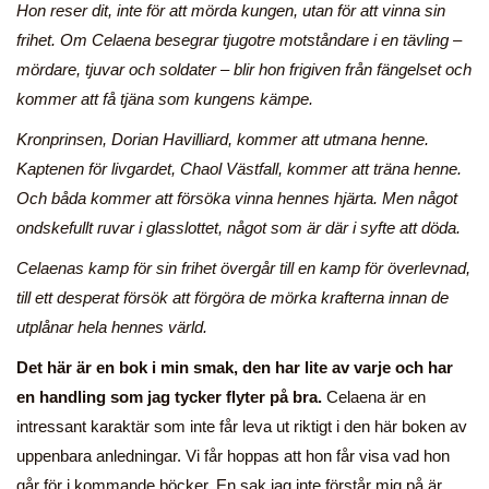
Hon reser dit, inte för att mörda kungen, utan för att vinna sin
frihet. Om Celaena besegrar tjugotre motståndare i en tävling –
mördare, tjuvar och soldater – blir hon frigiven från fängelset och
kommer att få tjäna som kungens kämpe.
Kronprinsen, Dorian Havilliard, kommer att utmana henne.
Kaptenen för livgardet, Chaol Västfall, kommer att träna henne.
Och båda kommer att försöka vinna hennes hjärta. Men något
ondskefullt ruvar i glasslottet, något som är där i syfte att döda.
Celaenas kamp för sin frihet övergår till en kamp för överlevnad,
till ett desperat försök att förgöra de mörka krafterna innan de
utplånar hela hennes värld.
Det här är en bok i min smak, den har lite av varje och har
en handling som jag tycker flyter på bra.
Celaena är en
intressant karaktär som inte får leva ut riktigt i den här boken av
uppenbara anledningar. Vi får hoppas att hon får visa vad hon
går för i kommande böcker. En sak jag inte förstår mig på är