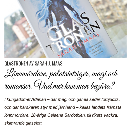
GLASTRONEN AV SARAH J. MAAS
Lönnmördare, palatsintriger, magi och
romanser. Vad mer kan man begära?
I kungadömet Adarlan – där magi och gamla seder förbjudits,
och där härskaren styr med järnhand – kallas landets främsta
lönnmördare, 18-åriga Celaena Sardothien, till rikets vackra,
skimrande glasslott.