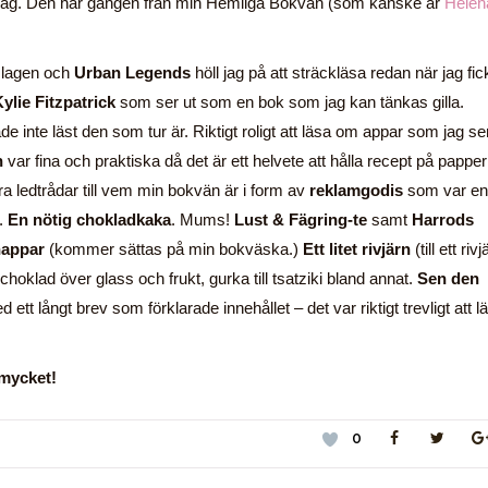
idag. Den här gången från min Hemliga Bokvän (som kanske är
Helen
slagen och
Urban Legends
höll jag på att sträckläsa redan när jag fic
ylie Fitzpatrick
som ser ut som en bok som jag kan tänkas gilla.
e inte läst den som tur är. Riktigt roligt att läsa om appar som jag se
n
var fina och praktiska då det är ett helvete att hålla recept på papper
ra ledtrådar till vem min bokvän är i form av
reklamgodis
som var en
i.
En nötig chokladkaka
. Mums!
Lust & Fägring-te
samt
Harrods
nappar
(kommer sättas på min bokväska.)
Ett litet rivjärn
(till ett rivj
hoklad över glass och frukt, gurka till tsatziki bland annat.
Sen den
 ett långt brev som förklarade innehållet – det var riktigt trevligt att l
 mycket!
0