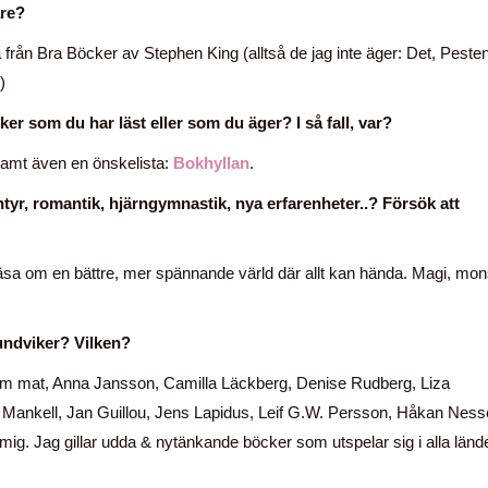
are?
rån Bra Böcker av Stephen King (alltså de jag inte äger: Det, Peste
)
er som du har läst eller som du äger? I så fall, var?
 samt även en önskelista:
Bokhyllan
.
entyr, romantik, hjärngymnastik, nya erfarenheter..? Försök att
läsa om en bättre, mer spännande värld där allt kan hända. Magi, mon
undviker? Vilken?
er om mat, Anna Jansson, Camilla Läckberg, Denise Rudberg, Liza
 Mankell, Jan Guillou, Jens Lapidus, Leif G.W. Persson, Håkan Ness
 mig. Jag gillar udda & nytänkande böcker som utspelar sig i alla länd