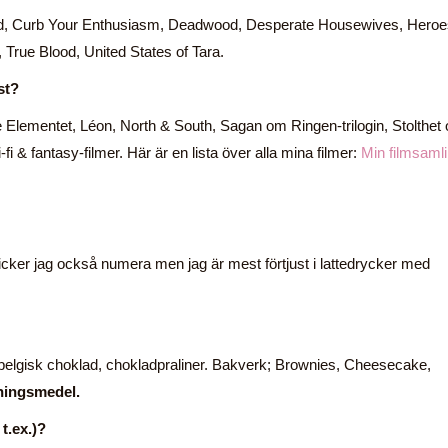
 Bad, Curb Your Enthusiasm, Deadwood, Desperate Housewives, Heroe
rue Blood, United States of Tara.
st?
 Elementet, Léon, North & South, Sagan om Ringen-trilogin, Stolthet
-fi & fantasy-filmer. Här är en lista över alla mina filmer:
Min filmsaml
dricker jag också numera men jag är mest förtjust i lattedrycker med
belgisk choklad, chokladpraliner. Bakverk; Brownies, Cheesecake,
ningsmedel.
t.ex.)?