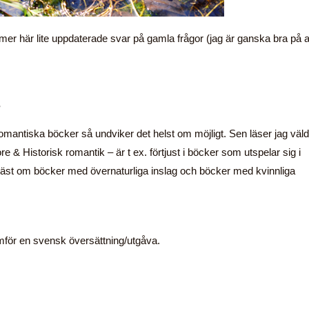
er här lite uppdaterade svar på gamla frågor (jag är ganska bra på a
?
romantiska böcker så undviker det helst om möjligt. Sen läser jag väld
re & Historisk romantik – är t ex. förtjust i böcker som utspelar sig i
r bäst om böcker med övernaturliga inslag och böcker med kvinnliga
amför en svensk översättning/utgåva.