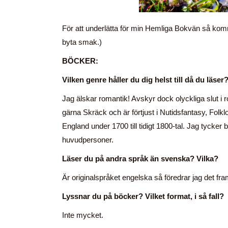
För att underlätta för min Hemliga Bokvän så komm
byta smak.)
BÖCKER:
Vilken genre håller du dig helst till då du läser
Jag älskar romantik! Avskyr dock olyckliga slut i 
gärna Skräck och är förtjust i Nutidsfantasy, Folklo
England under 1700 till tidigt 1800-tal. Jag tycke
huvudpersoner.
Läser du på andra språk än svenska? Vilka?
Är originalspråket engelska så föredrar jag det fr
Lyssnar du på böcker? Vilket format, i så fall?
Inte mycket.