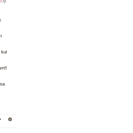
a
?)
k
n
 kul
ärn!!
äsa