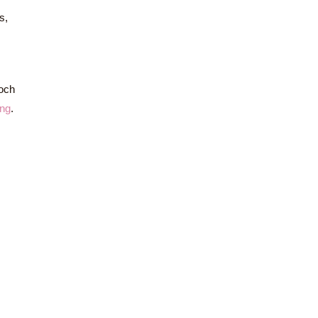
s,
 och
ing
.