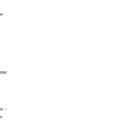
ns
ster
er –
er