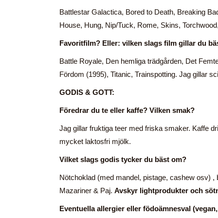
Battlestar Galactica, Bored to Death, Breaking
House, Hung, Nip/Tuck, Rome, Skins, Torchwood, T
Favoritfilm? Eller: vilken slags film gillar du bä
Battle Royale, Den hemliga trädgården, Det Femte
Fördom (1995), Titanic, Trainspotting. Jag gillar sci
GODIS & GOTT:
Föredrar du te eller kaffe? Vilken smak?
Jag gillar fruktiga teer med friska smaker. Kaffe 
mycket laktosfri mjölk.
Vilket slags godis tycker du bäst om?
Nötchoklad (med mandel, pistage, cashew osv) , 
Mazariner & Paj.
Avskyr lightprodukter och söt
Eventuella allergier eller födoämnesval (vegan, 