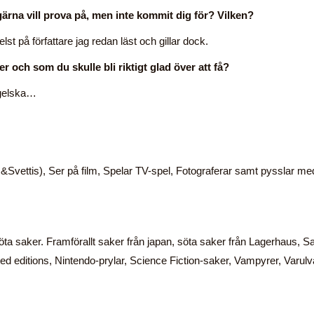
gärna vill prova på, men inte kommit dig för? Vilken?
lst på författare jag redan läst och gillar dock.
er och som du skulle bli riktigt glad över att få?
gelska…
s&Svettis), Ser på film, Spelar TV-spel, Fotograferar samt pysslar me
öta saker. Framförallt saker från japan, söta saker från Lagerhaus, S
ited editions, Nintendo-prylar, Science Fiction-saker, Vampyrer, Varulv