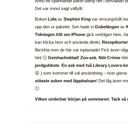
Ännu ett spännande paket damp ner i brevlådan 
Det var minst sagt välfyllt.
Boken
Lida
av
Stephen King
var omsorgsfullt in
upp den ur paketet. Sen hade vi
Gobelängen
av
K
Tidningen Allt om iPhone
gick verkligen hem, had
kan klicka hem och använda direkt.
Receptkorte
fläckfria men de här var inplastade! Fick även någ
hint 🙂
Geishachoklad! Zoo-ask. Nöt-Créme
hih
jordgubbste
.
En ask med två Library Lovers-k
😛 ) som kommer till väl användning – river gärna c
sötaste asken med läppbalsam
! Det låg även med
🙂
Vilken underbar början på sommaren. Tack så