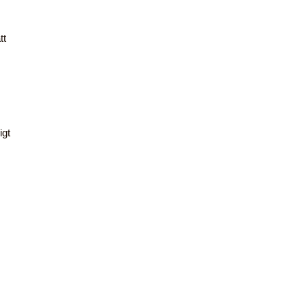
tt
igt