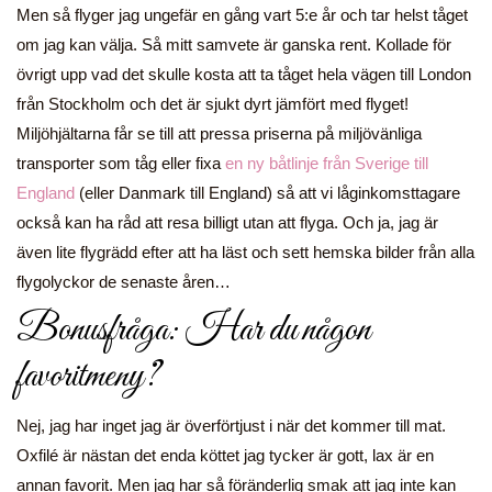
Men så flyger jag ungefär en gång vart 5:e år och tar helst tåget
om jag kan välja. Så mitt samvete är ganska rent. Kollade för
övrigt upp vad det skulle kosta att ta tåget hela vägen till London
från Stockholm och det är sjukt dyrt jämfört med flyget!
Miljöhjältarna får se till att pressa priserna på miljövänliga
transporter som tåg eller fixa
en ny båtlinje från Sverige till
England
(eller Danmark till England) så att vi låginkomsttagare
också kan ha råd att resa billigt utan att flyga. Och ja, jag är
även lite flygrädd efter att ha läst och sett hemska bilder från alla
flygolyckor de senaste åren…
Bonusfråga: Har du någon
favoritmeny?
Nej, jag har inget jag är överförtjust i när det kommer till mat.
Oxfilé är nästan det enda köttet jag tycker är gott, lax är en
annan favorit. Men jag har så föränderlig smak att jag inte kan