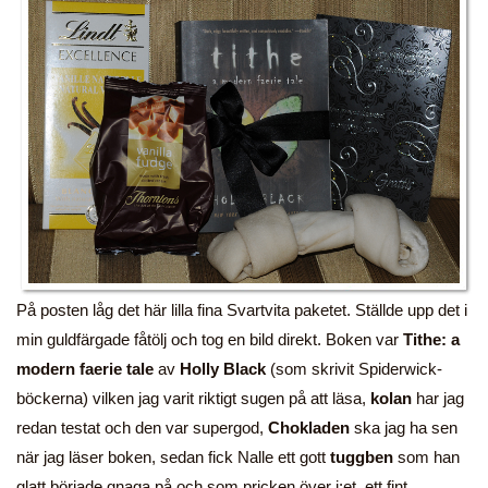
På posten låg det här lilla fina Svartvita paketet. Ställde upp det i
min guldfärgade fåtölj och tog en bild direkt. Boken var
Tithe: a
modern faerie tale
av
Holly Black
(som skrivit Spiderwick-
böckerna) vilken jag varit riktigt sugen på att läsa,
kolan
har jag
redan testat och den var supergod,
Chokladen
ska jag ha sen
när jag läser boken, sedan fick Nalle ett gott
tuggben
som han
glatt började gnaga på och som pricken över i:et, ett fint