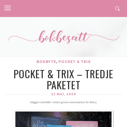
BOKBYTE
,
POCKET & TRIX
POCKET & TRIX – TREDJE
PAKETET
22 MAJ, 2009
Inläggen innehåller reklam genom annonslänkar för Bokus.