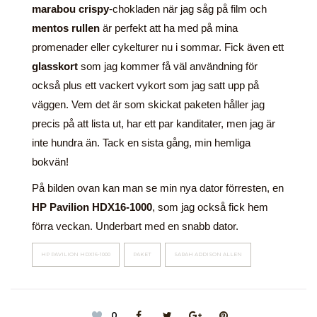
marabou crispy
-chokladen när jag såg på film och
mentos rullen
är perfekt att ha med på mina
promenader eller cykelturer nu i sommar. Fick även ett
glasskort
som jag kommer få väl användning för
också plus ett vackert vykort som jag satt upp på
väggen. Vem det är som skickat paketen håller jag
precis på att lista ut, har ett par kanditater, men jag är
inte hundra än. Tack en sista gång, min hemliga
bokvän!
På bilden ovan kan man se min nya dator förresten, en
HP Pavilion HDX16-1000
, som jag också fick hem
förra veckan. Underbart med en snabb dator.
HP PAVILION HDX16-1000
PAKET
SARAH ADDISON ALLEN
0