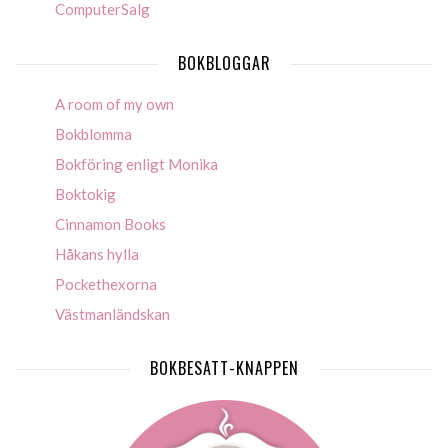
ComputerSalg
BOKBLOGGAR
A room of my own
Bokblomma
Bokföring enligt Monika
Boktokig
Cinnamon Books
Håkans hylla
Pockethexorna
Västmanländskan
BOKBESATT-KNAPPEN