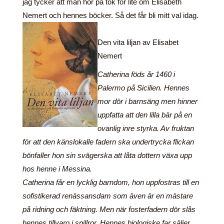
jag tycker att man hör på tok för lite om Elisabeth
Nemert och hennes böcker. Så det får bli mitt val idag.
Den vita liljan av Elisabet
Nemert
Catherina föds år 1460 i
Palermo på Sicilien. Hennes
mor dör i barnsäng men hinner
uppfatta att den lilla bär på en
ovanlig inre styrka. Av fruktan
för att den känslokalle fadern ska undertrycka flickan
bönfaller hon sin svägerska att låta dottern växa upp
hos henne i Messina.
Catherina får en lycklig barndom, hon uppfostras till en
sofistikerad renässansdam som även är en mästare
på ridning och fäktning. Men när fosterfadern dör slås
hennes tillvaro i spillror. Hennes biologiske far säljer