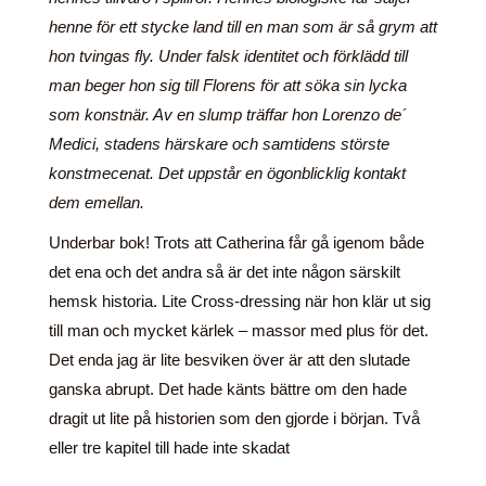
henne för ett stycke land till en man som är så grym att
hon tvingas fly. Under falsk identitet och förklädd till
man beger hon sig till Florens för att söka sin lycka
som konstnär. Av en slump träffar hon Lorenzo de´
Medici, stadens härskare och samtidens störste
konstmecenat. Det uppstår en ögonblicklig kontakt
dem emellan.
Underbar bok! Trots att Catherina får gå igenom både
det ena och det andra så är det inte någon särskilt
hemsk historia. Lite Cross-dressing när hon klär ut sig
till man och mycket kärlek – massor med plus för det.
Det enda jag är lite besviken över är att den slutade
ganska abrupt. Det hade känts bättre om den hade
dragit ut lite på historien som den gjorde i början. Två
eller tre kapitel till hade inte skadat