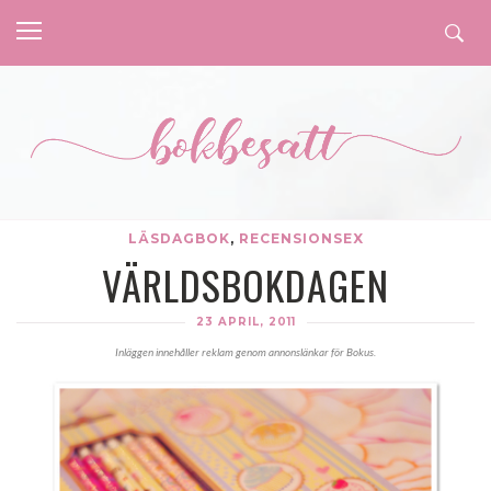
LÄSDAGBOK
,
RECENSIONSEX
VÄRLDSBOKDAGEN
23 APRIL, 2011
Inläggen innehåller reklam genom annonslänkar för Bokus.