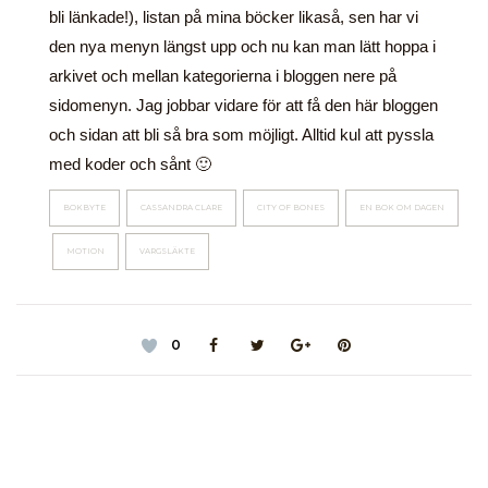
bli länkade!), listan på mina böcker likaså, sen har vi
den nya menyn längst upp och nu kan man lätt hoppa i
arkivet och mellan kategorierna i bloggen nere på
sidomenyn. Jag jobbar vidare för att få den här bloggen
och sidan att bli så bra som möjligt. Alltid kul att pyssla
med koder och sånt 🙂
BOKBYTE
CASSANDRA CLARE
CITY OF BONES
EN BOK OM DAGEN
MOTION
VARGSLÄKTE
0