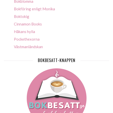
Bokblomma
Bokföring enligt Monika
Boktokig
Cinnamon Books
Håkans hylla
Pockethexorna
Västmanländskan
BOKBESATT-KNAPPEN