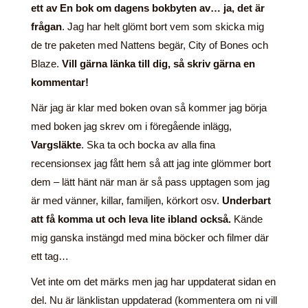
ett av En bok om dagens bokbyten av… ja, det är
frågan
. Jag har helt glömt bort vem som skicka mig
de tre paketen med Nattens begär, City of Bones och
Blaze.
Vill gärna länka till dig, så skriv gärna en
kommentar!
När jag är klar med boken ovan så kommer jag börja
med boken jag skrev om i föregående inlägg,
Vargsläkte
. Ska ta och bocka av alla fina
recensionsex jag fått hem så att jag inte glömmer bort
dem – lätt hänt när man är så pass upptagen som jag
är med vänner, killar, familjen, körkort osv.
Underbart
att få komma ut och leva lite ibland också.
Kände
mig ganska instängd med mina böcker och filmer där
ett tag…
Vet inte om det märks men jag har uppdaterat sidan en
del. Nu är länklistan uppdaterad (kommentera om ni vill