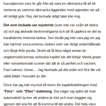
huvudperson vars liv går från att vara en räkmacka till att bli
resterna av samma räkmacka liggandes med uppsidan ner på
ett skitigt golv. Nej, det lockade ärligt talat inte mig.
Det som lockade var mysteriet
(som inte var svårt att tänka
ut) och jag älskade beskrivningarna och att få uppleva en del av
karaktärens innersta tankar. Sen skulle jag inte vara jag om jag
inte nämner sexscenerna i boken som var riktigt underhållande
och långt ifrån pryda. Skönt att få läsa något annan än
ungdomsböckernas avbrutna kapitel när det börjar hända grejer
eller romantiserade scener där allt är så perfekt och vackert.
Fast valross Jonas… Jag fastnade på det ordet och fick lite väl
udda bilder i huvudet av det.
Dock har jag inte mycket till övers för kapitelindelningen med
“
Före”- och “Efter”-indelning
. Det säger sig självt att man
automatiskt tycker att endera är trist och man tragglar sig
igenom det ena för att få komma till det andra. Det hela vävs