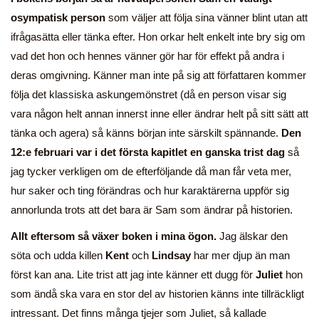
osympatisk person
som väljer att följa sina vänner blint utan att
ifrågasätta eller tänka efter. Hon orkar helt enkelt inte bry sig om
vad det hon och hennes vänner gör har för effekt på andra i
deras omgivning. Känner man inte på sig att författaren kommer
följa det klassiska askungemönstret (då en person visar sig
vara någon helt annan innerst inne eller ändrar helt på sitt sätt att
tänka och agera) så känns början inte särskilt spännande.
Den
12:e februari var i det första kapitlet en ganska trist dag
så
jag tycker verkligen om de efterföljande då man får veta mer,
hur saker och ting förändras och hur karaktärerna uppför sig
annorlunda trots att det bara är Sam som ändrar på historien.
Allt eftersom så växer boken i mina ögon.
Jag älskar den
söta och udda killen
Kent
och
Lindsay
har mer djup än man
först kan ana. Lite trist att jag inte känner ett dugg för
Juliet
hon
som ändå ska vara en stor del av historien känns inte tillräckligt
intressant. Det finns många tjejer som Juliet, så kallade