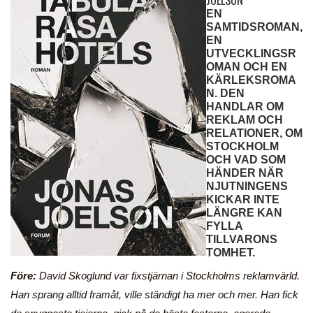
EN
SAMTIDSROMAN,
EN
UTVECKLINGSR
OMAN OCH EN
KÄRLEKSROMA
N. DEN
HANDLAR OM
REKLAM OCH
RELATIONER, OM
STOCKHOLM
OCH VAD SOM
HÄNDER NÄR
NJUTNINGENS
KICKAR INTE
LÄNGRE KAN
FYLLA
TILLVARONS
TOMHET.
Före:
David Skoglund var fixstjärnan i Stockholms reklamvärld.
Han sprang alltid framåt, ville ständigt ha mer och mer. Han fick