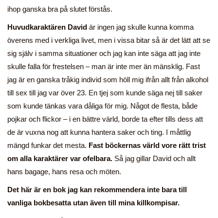
ihop ganska bra på slutet förstås.
Huvudkaraktären David
är ingen jag skulle kunna komma
överens med i verkliga livet, men i vissa bitar så är det lätt att se
sig själv i samma situationer och jag kan inte säga att jag inte
skulle falla för frestelsen – man är inte mer än mänsklig. Fast
jag är en ganska tråkig individ som höll mig ifrån allt från alkohol
till sex till jag var över 23. En tjej som kunde säga nej till saker
som kunde tänkas vara dåliga för mig. Något de flesta, både
pojkar och flickor – i en bättre värld, borde ta efter tills dess att
de är vuxna nog att kunna hantera saker och ting. I måttlig
mängd funkar det mesta.
Fast böckernas värld vore rätt trist
om alla karaktärer var ofelbara.
Så jag gillar David och allt
hans bagage, hans resa och möten.
Det här är en bok jag kan rekommendera inte bara till
vanliga bokbesatta utan även till mina killkompisar.