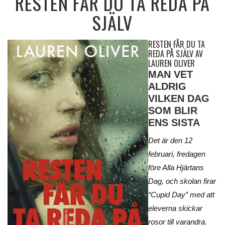
RESTEN FÅR DU TA REDA PÅ
SJÄLV
RESTEN FÅR DU TA
REDA PÅ SJÄLV AV
LAUREN OLIVER
MAN VET
ALDRIG
VILKEN DAG
SOM BLIR
ENS SISTA
Det är den 12
februari, fredagen
före Alla Hjärtans
Dag, och skolan firar
“Cupid Day” med att
eleverna skickar
rosor till varandra.