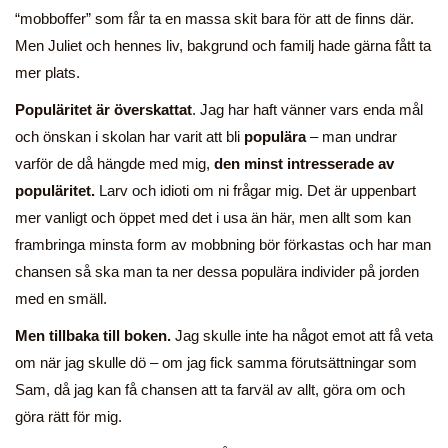
“mobboffer” som får ta en massa skit bara för att de finns där.
Men Juliet och hennes liv, bakgrund och familj hade gärna fått ta
mer plats.
Populäritet är överskattat
. Jag har haft vänner vars enda mål
och önskan i skolan har varit att bli
populära
– man undrar
varför de då hängde med mig,
den minst intresserade av
populäritet.
Larv och idioti om ni frågar mig. Det är uppenbart
mer vanligt och öppet med det i usa än här, men allt som kan
frambringa minsta form av mobbning bör förkastas och har man
chansen så ska man ta ner dessa populära individer på jorden
med en smäll.
Men tillbaka till boken.
Jag skulle inte ha något emot att få veta
om när jag skulle dö – om jag fick samma förutsättningar som
Sam, då jag kan få chansen att ta farväl av allt, göra om och
göra rätt för mig.