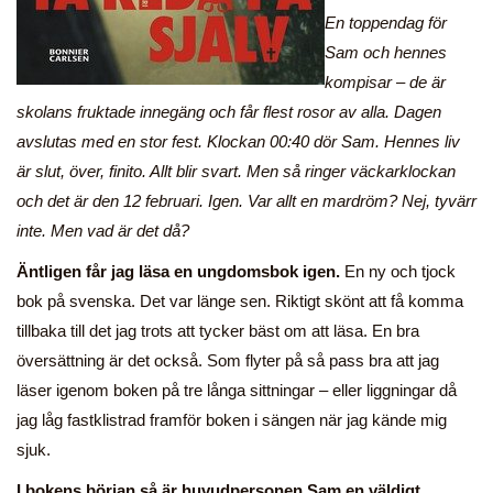
En toppendag för
Sam och hennes
kompisar – de är
skolans fruktade innegäng och får flest rosor av alla. Dagen
avslutas med en stor fest. Klockan 00:40 dör Sam. Hennes liv
är slut, över, finito. Allt blir svart. Men så ringer väckarklockan
och det är den 12 februari. Igen. Var allt en mardröm? Nej, tyvärr
inte. Men vad är det då?
Äntligen får jag läsa en ungdomsbok igen.
En ny och tjock
bok på svenska. Det var länge sen. Riktigt skönt att få komma
tillbaka till det jag trots att tycker bäst om att läsa. En bra
översättning är det också. Som flyter på så pass bra att jag
läser igenom boken på tre långa sittningar – eller liggningar då
jag låg fastklistrad framför boken i sängen när jag kände mig
sjuk.
I bokens början så är huvudpersonen Sam en väldigt