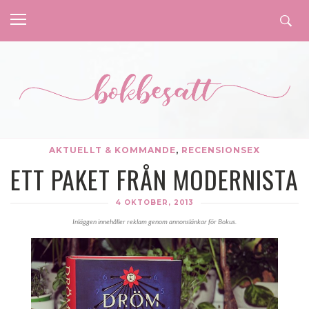
AKTUELLT & KOMMANDE
,
RECENSIONSEX
ETT PAKET FRÅN MODERNISTA
4 OKTOBER, 2013
Inläggen innehåller reklam genom annonslänkar för Bokus.