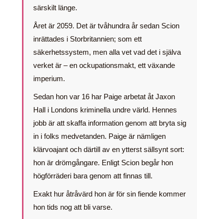
särskilt länge.
Året är 2059. Det är tvåhundra år sedan Scion
inrättades i Storbritannien; som ett
säkerhetssystem, men alla vet vad det i själva
verket är – en ockupationsmakt, ett växande
imperium.
Sedan hon var 16 har Paige arbetat åt Jaxon
Hall i Londons kriminella undre värld. Hennes
jobb är att skaffa information genom att bryta sig
in i folks medvetanden. Paige är nämligen
klärvoajant och därtill av en ytterst sällsynt sort:
hon är drömgångare. Enligt Scion begår hon
högförräderi bara genom att finnas till.
Exakt hur åtråvärd hon är för sin fiende kommer
hon tids nog att bli varse.