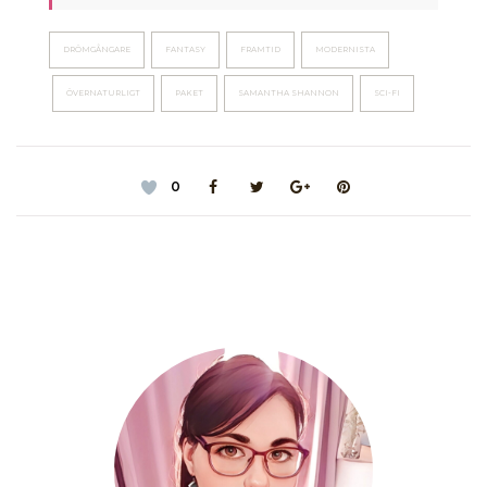
DRÖMGÅNGARE
FANTASY
FRAMTID
MODERNISTA
ÖVERNATURLIGT
PAKET
SAMANTHA SHANNON
SCI-FI
0