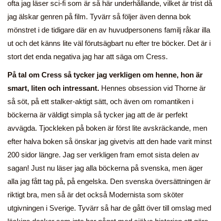
ofta jag läser sci-fi som är så här underhållande, vilket är trist då
jag älskar genren på film. Tyvärr så följer även denna bok
mönstret i de tidigare där en av huvudpersonens familj råkar illa
ut och det känns lite väl förutsägbart nu efter tre böcker. Det är i
stort det enda negativa jag har att säga om Cress.
På tal om Cress så tycker jag verkligen om henne, hon är
smart, liten och intressant.
Hennes obsession vid Thorne är
så söt, på ett stalker-aktigt sätt, och även om romantiken i
böckerna är väldigt simpla så tycker jag att de är perfekt
avvägda. Tjockleken på boken är först lite avskräckande, men
efter halva boken så önskar jag givetvis att den hade varit minst
200 sidor längre. Jag ser verkligen fram emot sista delen av
sagan! Just nu läser jag alla böckerna på svenska, men äger
alla jag fått tag på, på engelska. Den svenska översättningen är
riktigt bra, men så är det också Modernista som sköter
utgivningen i Sverige. Tyvärr så har de gått över till omslag med