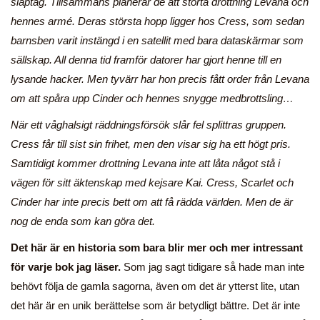
släptåg. Tillsammans planerar de att störta drottning Levana och
hennes armé. Deras största hopp ligger hos Cress, som sedan
barnsben varit instängd i en satellit med bara dataskärmar som
sällskap. All denna tid framför datorer har gjort henne till en
lysande hacker. Men tyvärr har hon precis fått order från Levana
om att spåra upp Cinder och hennes snygge medbrottsling…
När ett våghalsigt räddningsförsök slår fel splittras gruppen.
Cress får till sist sin frihet, men den visar sig ha ett högt pris.
Samtidigt kommer drottning Levana inte att låta något stå i
vägen för sitt äktenskap med kejsare Kai. Cress, Scarlet och
Cinder har inte precis bett om att få rädda världen. Men de är
nog de enda som kan göra det.
Det här är en historia som bara blir mer och mer intressant
för varje bok jag läser.
Som jag sagt tidigare så hade man inte
behövt följa de gamla sagorna, även om det är ytterst lite, utan
det här är en unik berättelse som är betydligt bättre. Det är inte