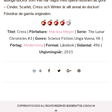
läskiga dockor som inte har något med själva historien att göra
– Cinder, Scarlet, Cress och Winter är allt annat än dockor!
Föredrar de gamla originalen.
Cress |
Marissa Meyer
|
The Lunar
Titel:
Författare:
Serie:
Chronicles #3 |
Science Fiction, Unga Vuxna, YA |
Genre:
Modernista
|
: Lånebok |
496 |
Förlag:
Format
Sidantal:
2015
Utgivningsår:
0
COPYRIGHT ©
2026
ALL RIGHTS RESERVED. BOKBESATT.SE.
LOGGA IN