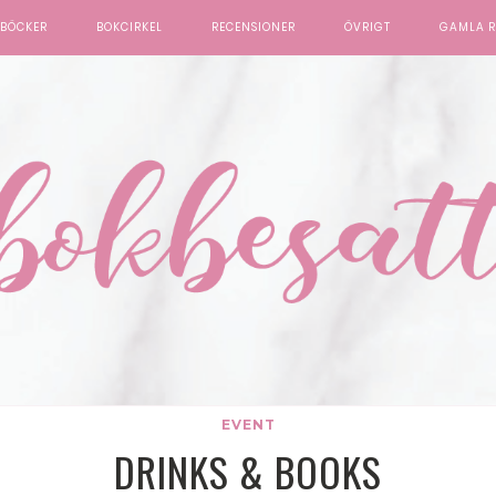
BÖCKER
BOKCIRKEL
RECENSIONER
ÖVRIGT
GAMLA R
EVENT
DRINKS & BOOKS