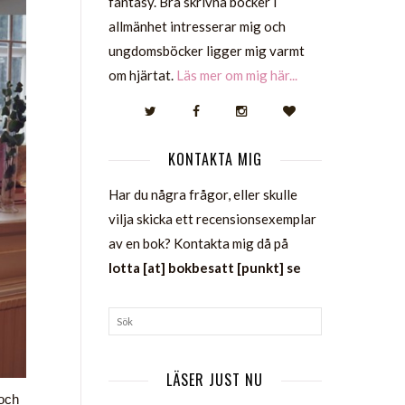
fantasy. Bra skrivna böcker i
allmänhet intresserar mig och
ungdomsböcker ligger mig varmt
om hjärtat.
Läs mer om mig här...
KONTAKTA MIG
Har du några frågor, eller skulle
vilja skicka ett recensionsexemplar
av en bok? Kontakta mig då på
lotta [at] bokbesatt [punkt] se
LÄSER JUST NU
 och