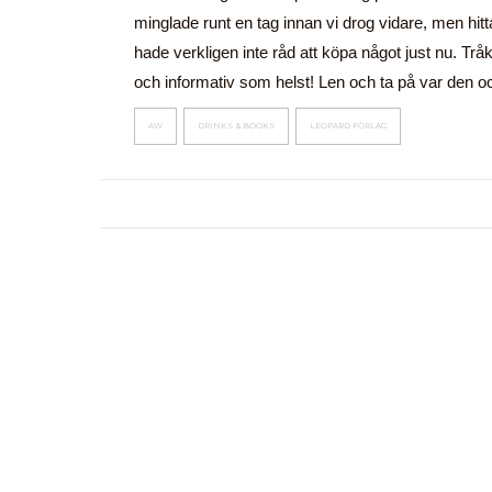
minglade runt en tag innan vi drog vidare, men hit
hade verkligen inte råd att köpa något just nu. Tråkig
och informativ som helst! Len och ta på var den oc
AW
DRINKS & BOOKS
LEOPARD FÖRLAG