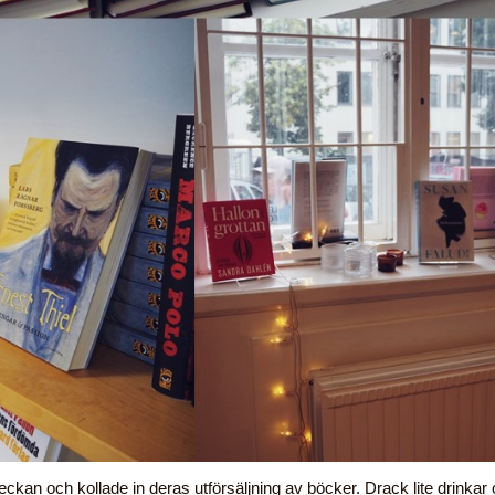
eckan och kollade in deras utförsäljning av böcker. Drack lite drinkar