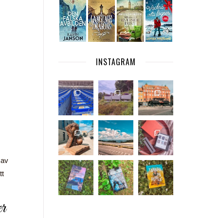
INSTAGRAM
 av
tt
er