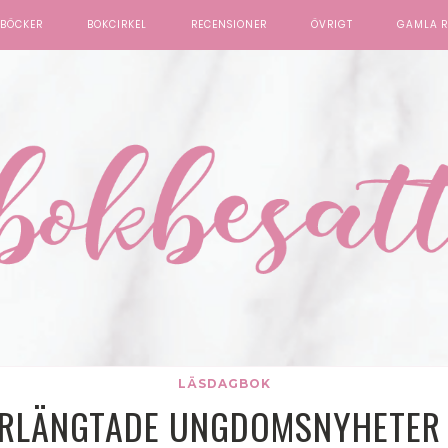
BÖCKER
BOKCIRKEL
RECENSIONER
ÖVRIGT
GAMLA R
LÄSDAGBOK
ERLÄNGTADE UNGDOMSNYHETER 