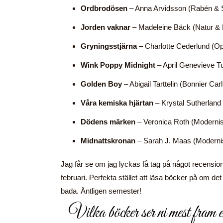
Ordbrodösen
– Anna Arvidsson (Rabén & 
Jorden vaknar
– Madeleine Bäck (Natur & K
Gryningsstjärna
– Charlotte Cederlund (Op
Wink Poppy Midnight
– April Genevieve T
Golden Boy
– Abigail Tarttelin (Bonnier Car
Våra kemiska hjärtan
– Krystal Sutherland
Dödens märken
– Veronica Roth (Modernis
Midnattskronan
– Sarah J. Maas (Moderni
Jag får se om jag lyckas få tag på något recension
februari. Perfekta stället att läsa böcker på om det
bada. Äntligen semester!
Vilka böcker ser ni mest fra