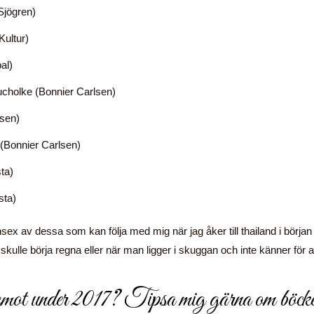
Sjögren)
ultur)
al)
ucholke (Bonnier Carlsen)
lsen)
 (Bonnier Carlsen)
ta)
sta)
sex av dessa som kan följa med mig när jag åker till thailand i början
 skulle börja regna eller när man ligger i skuggan och inte känner för a
m emot under 2017? Tipsa mig gärna om böck