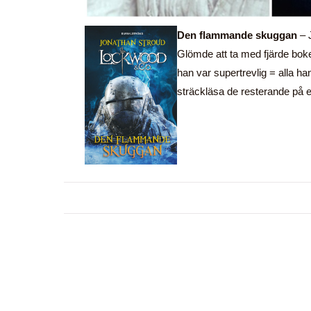
Den flammande skuggan
– 
Glömde att ta med fjärde bo
han var supertrevlig = alla ha
sträckläsa de resterande på 