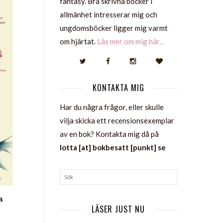
fantasy. Bra skrivna böcker i
allmänhet intresserar mig och
ungdomsböcker ligger mig varmt
om hjärtat.
Läs mer om mig här...
KONTAKTA MIG
Har du några frågor, eller skulle
vilja skicka ett recensionsexemplar
av en bok? Kontakta mig då på
lotta [at] bokbesatt [punkt] se
a
LÄSER JUST NU