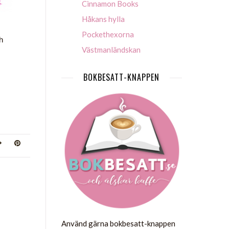
Cinnamon Books
Håkans hylla
Pockethexorna
h
Västmanländskan
BOKBESATT-KNAPPEN
Använd gärna bokbesatt-knappen