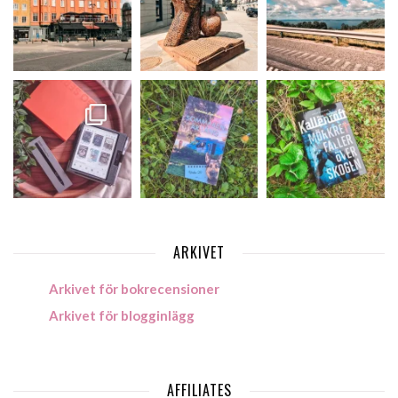
ARKIVET
Arkivet för bokrecensioner
Arkivet för blogginlägg
AFFILIATES