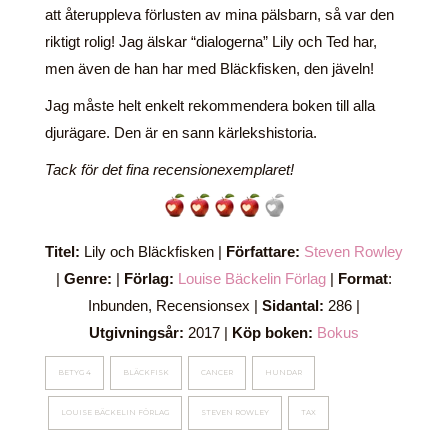
att återuppleva förlusten av mina pälsbarn, så var den
riktigt rolig! Jag älskar “dialogerna” Lily och Ted har,
men även de han har med Bläckfisken, den jäveln!
Jag måste helt enkelt rekommendera boken till alla
djurägare. Den är en sann kärlekshistoria.
Tack för det fina recensionexemplaret!
Titel:
Lily och Bläckfisken |
Författare:
Steven Rowley
|
Genre:
|
Förlag:
Louise Bäckelin Förlag
|
Format
:
Inbunden, Recensionsex |
Sidantal:
286 |
Utgivningsår:
2017 |
Köp boken:
Bokus
BETYG 4
BLÄCKFISK
CANCER
HUNDAR
LOUISE BÄCKELIN FÖRLAG
STEVEN ROWLEY
TAX