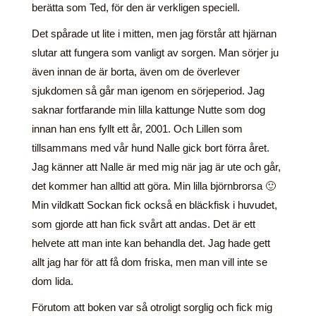
berätta som Ted, för den är verkligen speciell.
Det spårade ut lite i mitten, men jag förstår att hjärnan
slutar att fungera som vanligt av sorgen. Man sörjer ju
även innan de är borta, även om de överlever
sjukdomen så går man igenom en sörjeperiod. Jag
saknar fortfarande min lilla kattunge Nutte som dog
innan han ens fyllt ett år, 2001. Och Lillen som
tillsammans med vår hund Nalle gick bort förra året.
Jag känner att Nalle är med mig när jag är ute och går,
det kommer han alltid att göra. Min lilla björnbrorsa 🙂
Min vildkatt Sockan fick också en bläckfisk i huvudet,
som gjorde att han fick svårt att andas. Det är ett
helvete att man inte kan behandla det. Jag hade gett
allt jag har för att få dom friska, men man vill inte se
dom lida.
Förutom att boken var så otroligt sorglig och fick mig