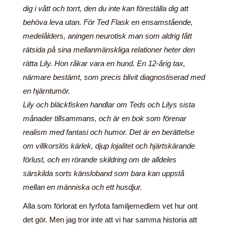
dig i vått och torrt, den du inte kan föreställa dig att
behöva leva utan. För Ted Flask en ensamstående,
medelålders, aningen neurotisk man som aldrig fått
rätsida på sina mellanmänskliga relationer heter den
rätta Lily. Hon råkar vara en hund. En 12-årig tax,
närmare bestämt, som precis blivit diagnostiserad med
en hjärntumör.
Lily och bläckfisken handlar om Teds och Lilys sista
månader tillsammans, och är en bok som förenar
realism med fantasi och humor. Det är en berättelse
om villkorslös kärlek, djup lojalitet och hjärtskärande
förlust, och en rörande skildring om de alldeles
särskilda sorts känsloband som bara kan uppstå
mellan en människa och ett husdjur.
Alla som förlorat en fyrfota familjemedlem vet hur ont
det gör. Men jag tror inte att vi har samma historia att