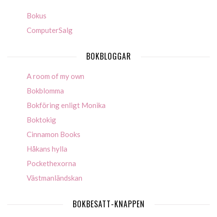
Bokus
ComputerSalg
BOKBLOGGAR
A room of my own
Bokblomma
Bokföring enligt Monika
Boktokig
Cinnamon Books
Håkans hylla
Pockethexorna
Västmanländskan
BOKBESATT-KNAPPEN