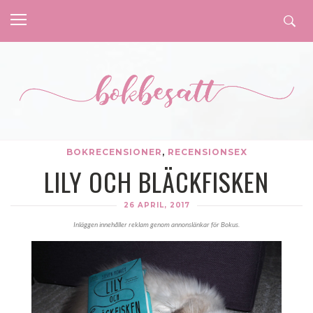
BOKRECENSIONER
,
RECENSIONSEX
LILY OCH BLÄCKFISKEN
26 APRIL, 2017
Inläggen innehåller reklam genom annonslänkar för Bokus.