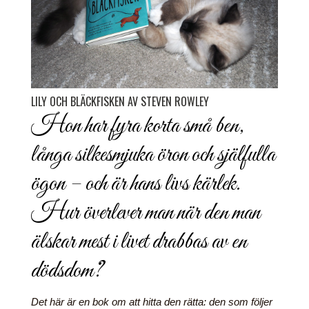
LILY OCH BLÄCKFISKEN AV STEVEN ROWLEY
Hon har fyra korta små ben,
långa silkesmjuka öron och själfulla
ögon – och är hans livs kärlek.
Hur överlever man när den man
älskar mest i livet drabbas av en
dödsdom?
Det här är en bok om att hitta den rätta: den som följer