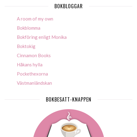
BOKBLOGGAR
A room of my own
Bokblomma
Bokföring enligt Monika
Boktokig
Cinnamon Books
Håkans hylla
Pockethexorna
Västmanländskan
BOKBESATT-KNAPPEN