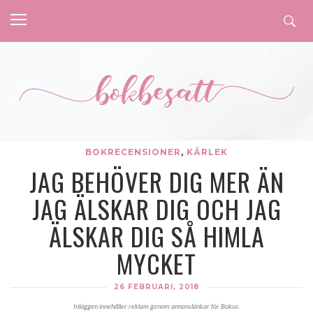
BOKRECENSIONER
,
KÄRLEK
JAG BEHÖVER DIG MER ÄN
JAG ÄLSKAR DIG OCH JAG
ÄLSKAR DIG SÅ HIMLA
MYCKET
26 FEBRUARI, 2018
Inläggen innehåller reklam genom annonslänkar för Bokus.