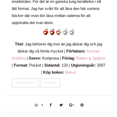
innebörden. För det är en ganska tung berättelse i ett
lätt format. Jag har svårt för att läsa den här sortens
böcker där man bör läsa mellan raderna för att
uppskatta det man läser.
Titel:
Jag behöver dig mer än jag älskar dig och jag
älskar dig så himla mycket |
Författare:
Gunnar
Ardelius
|
Genre:
Kortprosa |
Förlag:
Rabén & Sjögren
|
Format:
Pocket |
Sidantal:
120 |
Utgivningsår:
2007
|
Köp boken:
Bokus
GUNNAR ARDELIUS
KORTPROSA
1