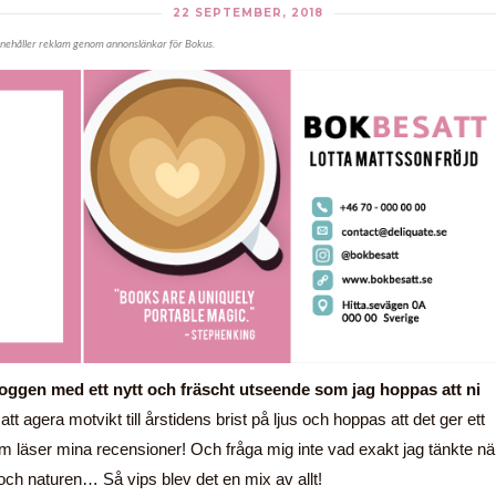
22 SEPTEMBER, 2018
nnehåller reklam genom annonslänkar för Bokus.
oggen med ett nytt och fräscht utseende som jag hoppas att ni
tt agera motvikt till årstidens brist på ljus och hoppas att det ger ett
 läser mina recensioner! Och fråga mig inte vad exakt jag tänkte nä
och naturen… Så vips blev det en mix av allt!