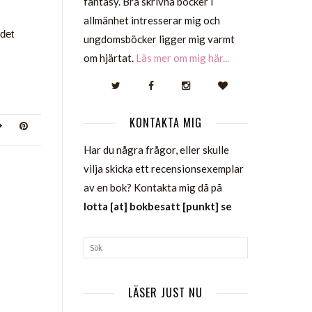
fantasy. Bra skrivna böcker i
allmänhet intresserar mig och
 det
ungdomsböcker ligger mig varmt
om hjärtat.
Läs mer om mig här...
KONTAKTA MIG
Har du några frågor, eller skulle
vilja skicka ett recensionsexemplar
av en bok? Kontakta mig då på
lotta [at] bokbesatt [punkt] se
LÄSER JUST NU