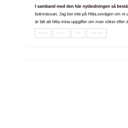
I samband med den här nytändningen så beställ
bokmässan. Jag bor inte på Hitta.sevägen om ni und
är lätt att hitta mina uppgifter om man söker efter 
DESIGN
LAYOUT
NYTT
VISITKORT