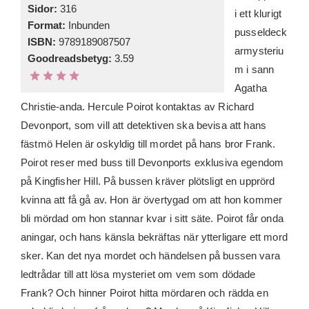
Sidor:
316
i ett klurigt
Format:
Inbunden
pusseldeck
ISBN:
9789189087507
armysteriu
Goodreadsbetyg:
3.59
m i sann
Agatha
Christie-anda. Hercule Poirot kontaktas av Richard
Devonport, som vill att detektiven ska bevisa att hans
fästmö Helen är oskyldig till mordet på hans bror Frank.
Poirot reser med buss till Devonports exklusiva egendom
på Kingfisher Hill. På bussen kräver plötsligt en upprörd
kvinna att få gå av. Hon är övertygad om att hon kommer
bli mördad om hon stannar kvar i sitt säte. Poirot får onda
aningar, och hans känsla bekräftas när ytterligare ett mord
sker. Kan det nya mordet och händelsen på bussen vara
ledtrådar till att lösa mysteriet om vem som dödade
Frank? Och hinner Poirot hitta mördaren och rädda en