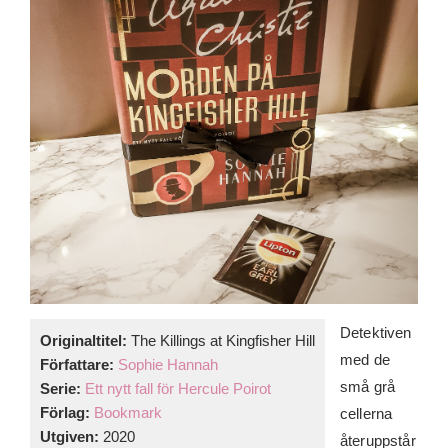
Detektiven
Originaltitel:
The Killings at Kingfisher Hill
med de
Författare:
Sophie Hannah
små grå
Serie:
Ett nytt fall för Hercule Poirot
Förlag:
Bookmark
cellerna
Utgiven:
2020
återuppstår