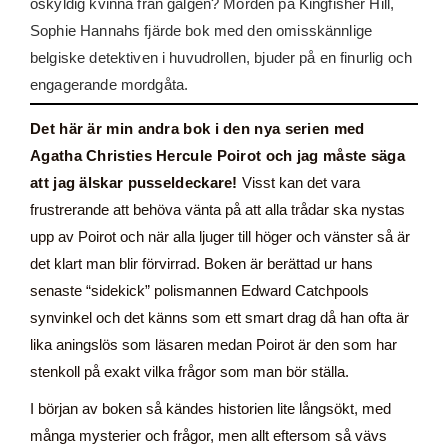
oskyldig kvinna från galgen? Morden på Kingfisher Hill,
Sophie Hannahs fjärde bok med den omisskännlige
belgiske detektiven i huvudrollen, bjuder på en finurlig och
engagerande mordgåta.
Det här är min andra bok i den nya serien med
Agatha Christies Hercule Poirot och jag måste säga
att jag älskar pusseldeckare!
Visst kan det vara
frustrerande att behöva vänta på att alla trådar ska nystas
upp av Poirot och när alla ljuger till höger och vänster så är
det klart man blir förvirrad. Boken är berättad ur hans
senaste “sidekick” polismannen Edward Catchpools
synvinkel och det känns som ett smart drag då han ofta är
lika aningslös som läsaren medan Poirot är den som har
stenkoll på exakt vilka frågor som man bör ställa.
I början av boken så kändes historien lite långsökt, med
många mysterier och frågor, men allt eftersom så vävs