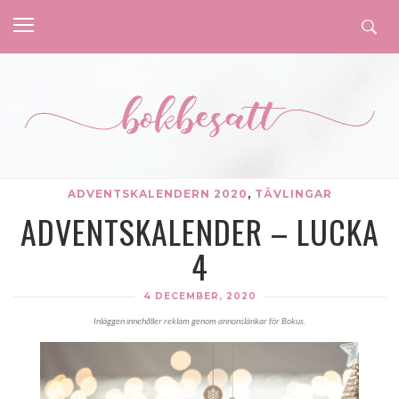
ADVENTSKALENDERN 2020
,
TÄVLINGAR
ADVENTSKALENDER – LUCKA
4
4 DECEMBER, 2020
Inläggen innehåller reklam genom annonslänkar för Bokus.