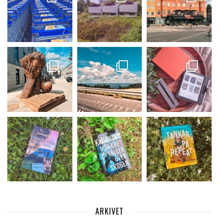
ARKIVET