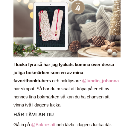
I lucka fyra så har jag lyckats komma över dessa
juliga bokmärken som en av mina
favoritbooktubers
och boktipsare
@
lundin_johanna
har skapat. Så har du missat att köpa på er ett av
hennes fina bokmärken så kan du ha chansen att
vinna två i dagens lucka!
HÄR TÄVLAR DU:
Gå in på
@Bokbesatt
och tävla i dagens lucka där.