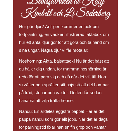
Bebisfabriken av Katy
Kimbell och Li Söderberg
Hur gör djur? Äntligen kommer en bok om
fortplantning, en vackert illustrerad faktabok om
hur ett antal djur gör för att göra och ta hand om
sina ungar. Några djur vi får möta är:
Noshörning: Akta, bajsattack! Nu är det bäst att
du håller dig undan, för mamma noshörning är
redo för att para sig och då går det vilt till. Hon
skvätter och sprätter sitt bajs så att det hamnar
på träd, stenar och växter. Doften får sedan
hanarna att vilja träffa henne.
Nandu: En alldeles eggstra pappa! Här är det
pappa nandu som gör allt jobb. När det är dags
för parningstid fixar han en fin grop och väntar