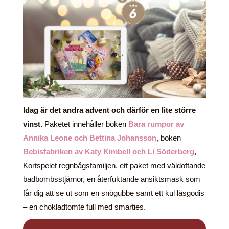
Idag är det andra advent och därför en lite större
vinst.
Paketet innehåller boken
Bara rumpor av
Annika Leone och Bettina Johansson
, boken
Bebisfabriken av Katy Kimbell och Li Söderberg
,
Kortspelet regnbågsfamiljen, ett paket med väldoftande
badbombsstjärnor, en återfuktande ansiktsmask som
får dig att se ut som en snögubbe samt ett kul läsgodis
– en chokladtomte full med smarties.