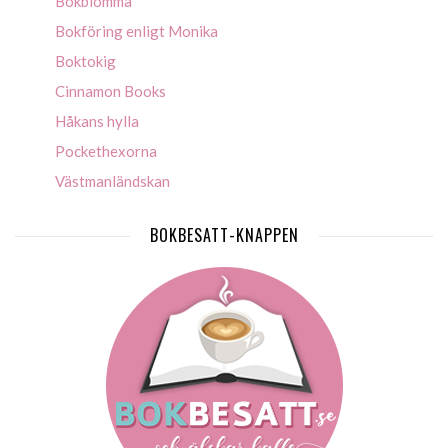
Bokblomma
Bokföring enligt Monika
Boktokig
Cinnamon Books
Håkans hylla
Pockethexorna
Västmanländskan
BOKBESATT-KNAPPEN