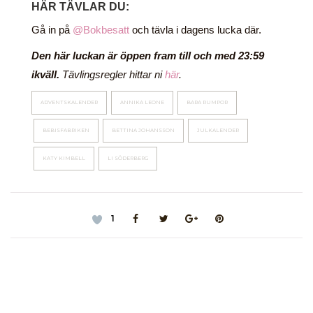
HÄR TÄVLAR DU:
Gå in på
@Bokbesatt
och tävla i dagens lucka där.
Den här luckan är öppen fram till och med 23:59
ikväll.
Tävlingsregler hittar ni
här
.
ADVENTSKALENDER
ANNIKA LEONE
BARA RUMPOR
BEBISFABRIKEN
BETTINA JOHANSSON
JULKALENDER
KATY KIMBELL
LI SÖDERBERG
1