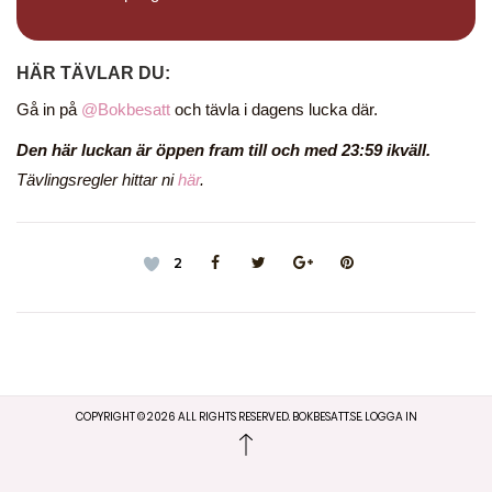
HÄR TÄVLAR DU:
Gå in på
@Bokbesatt
och tävla i dagens lucka där.
Den här luckan är öppen fram till och med 23:59 ikväll.
Tävlingsregler hittar ni
här
.
2
COPYRIGHT ©
2026
ALL RIGHTS RESERVED. BOKBESATT.SE.
LOGGA IN