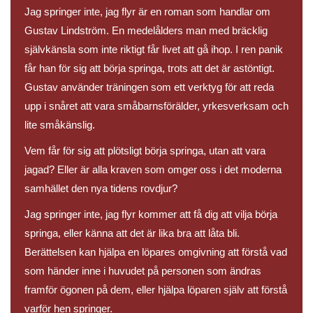
Jag springer inte, jag flyr är en roman som handlar om
Gustav Lindström. En medelålders man med bräcklig
självkänsla som inte riktigt får livet att gå ihop. I ren panik
får han för sig att börja springa, trots att det är astöntigt.
Gustav använder träningen som ett verktyg för att reda
upp i snåret att vara småbarnsförälder, yrkesverksam och
lite småkänslig.
Vem får för sig att plötsligt börja springa, utan att vara
jagad? Eller är alla kraven som omger oss i det moderna
samhället den nya tidens rovdjur?
Jag springer inte, jag flyr kommer att få dig att vilja börja
springa, eller känna att det är lika bra att låta bli.
Berättelsen kan hjälpa en löpares omgivning att förstå vad
som händer inne i huvudet på personen som ändras
framför ögonen på dem, eller hjälpa löparen själv att förstå
varför hen springer.