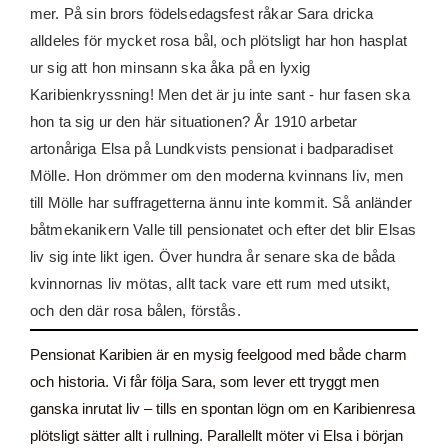
mer. På sin brors födelsedagsfest råkar Sara dricka
alldeles för mycket rosa bål, och plötsligt har hon hasplat
ur sig att hon minsann ska åka på en lyxig
Karibienkryssning! Men det är ju inte sant - hur fasen ska
hon ta sig ur den här situationen? År 1910 arbetar
artonåriga Elsa på Lundkvists pensionat i badparadiset
Mölle. Hon drömmer om den moderna kvinnans liv, men
till Mölle har suffragetterna ännu inte kommit. Så anländer
båtmekanikern Valle till pensionatet och efter det blir Elsas
liv sig inte likt igen. Över hundra år senare ska de båda
kvinnornas liv mötas, allt tack vare ett rum med utsikt,
och den där rosa bålen, förstås.
Pensionat Karibien är en mysig feelgood med både charm
och historia. Vi får följa Sara, som lever ett tryggt men
ganska inrutat liv – tills en spontan lögn om en Karibienresa
plötsligt sätter allt i rullning. Parallellt möter vi Elsa i början