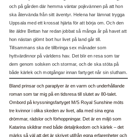
och på gården där hemma väntar pojkvännen på att hon
ska återvända från sitt äventyr. Helena har lämnat trygga
Uppsala med ett krossat hjärta för att börja om. Och den
lite äldre Bettan har redan jobbat så många år på havet att
hon nästan glömt bort hur livet på land går till.
Tillsammans ska de tillbringa sex månader som
hyttvärdinnor på världens hav. Det blir en resa som tar
dem genom solsken och stormar, och de ska stöta på
både kärlek och motgångar innan fartyget når sin slutham.
Bland prinsar och paraplyer är en varm och underhållande
roman som tar mig på en tidsresa till slutet av 80-talet.
Ombord på kryssningsfartyget M/S Royal Sunshine möts
tre kvinnor i olika skeden av livet, alla med sina egna
drömmar, rädslor och förhoppningar. Det är en miljö som
Katarina skildrar med både detaljrikedom och kärlek – det
märks så väl att det är skrivet utifrån egna erfarenheter och