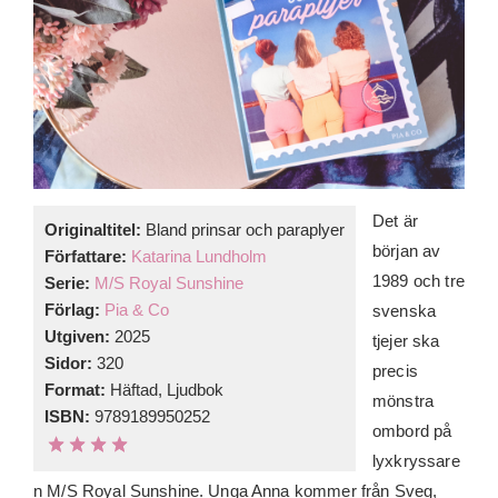
Det är
Originaltitel:
Bland prinsar och paraplyer
början av
Författare:
Katarina Lundholm
1989 och tre
Serie:
M/S Royal Sunshine
Förlag:
Pia & Co
svenska
Utgiven:
2025
tjejer ska
Sidor:
320
precis
Format:
Häftad, Ljudbok
mönstra
ISBN:
9789189950252
ombord på
lyxkryssare
n M/S Royal Sunshine. Unga Anna kommer från Sveg,