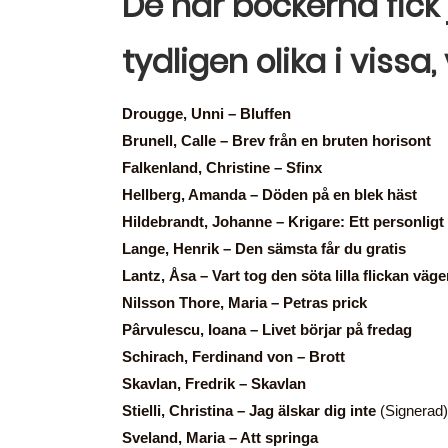
De här böckerna fick 
tydligen olika i vissa, v
Drougge, Unni – Bluffen
Brunell, Calle – Brev från en bruten horisont
Falkenland, Christine – Sfinx
Hellberg, Amanda – Döden på en blek häst
Hildebrandt, Johanne – Krigare: Ett personlig
Lange, Henrik – Den sämsta får du gratis
Lantz, Åsa – Vart tog den söta lilla flickan väg
Nilsson Thore, Maria – Petras prick
Pârvulescu, Ioana – Livet börjar på fredag
Schirach, Ferdinand von – Brott
Skavlan, Fredrik – Skavlan
Stielli, Christina – Jag älskar dig inte
(Signerad)
Sveland, Maria – Att springa