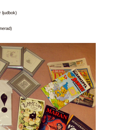
 ljudbok)
gnerad)