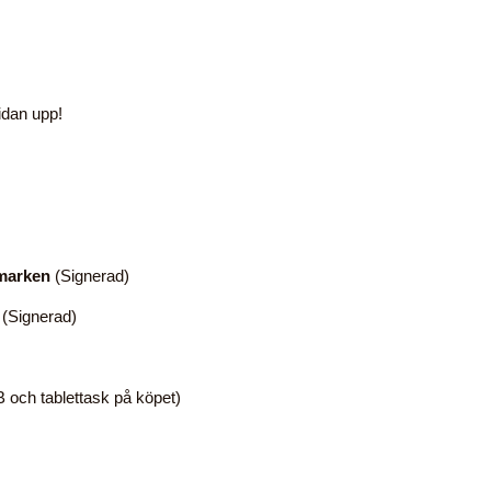
idan upp!
dmarken
(Signerad)
(Signerad)
och tablettask på köpet)