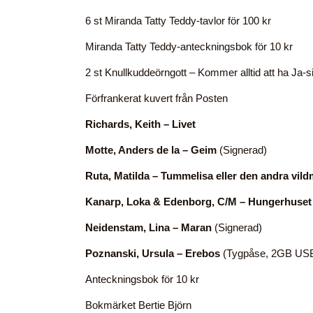
6 st Miranda Tatty Teddy-tavlor för 100 kr
Miranda Tatty Teddy-anteckningsbok för 10 kr
2 st Knullkuddeörngott – Kommer alltid att ha Ja-s
Förfrankerat kuvert från Posten
Richards, Keith – Livet
Motte, Anders de la – Geim
(Signerad)
Ruta, Matilda – Tummelisa eller den andra vil
Kanarp, Loka & Edenborg, C/M – Hungerhuset
Neidenstam, Lina – Maran
(Signerad)
Poznanski, Ursula – Erebos
(Tygpåse, 2GB USB 
Anteckningsbok för 10 kr
Bokmärket Bertie Björn