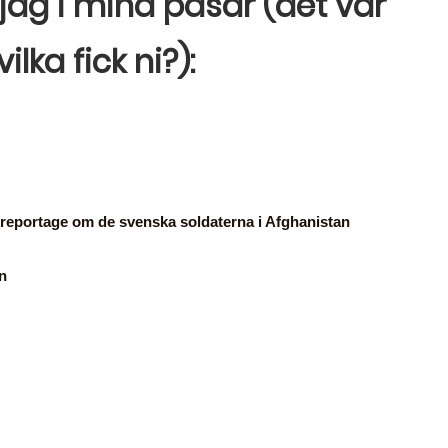
jag i mina påsar (det var
ilka fick ni?):
t reportage om de svenska soldaterna i Afghanistan
en