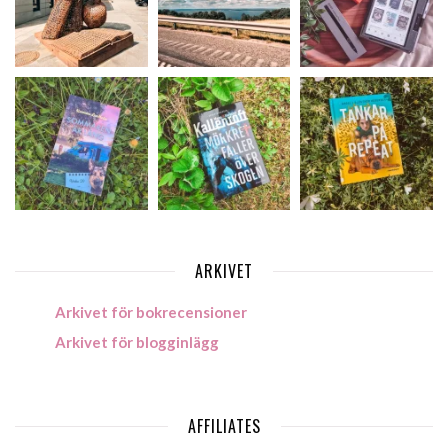
ARKIVET
Arkivet för bokrecensioner
Arkivet för blogginlägg
AFFILIATES