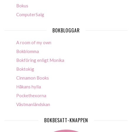
Bokus
ComputerSalg
BOKBLOGGAR
A room of my own
Bokblomma
Bokföring enligt Monika
Boktokig
Cinnamon Books
Håkans hylla
Pockethexorna
Västmanländskan
BOKBESATT-KNAPPEN