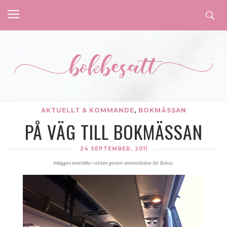
AKTUELLT & KOMMANDE
,
BOKMÄSSAN
PÅ VÄG TILL BOKMÄSSAN
24 SEPTEMBER, 2011
Inläggen innehåller reklam genom annonslänkar för Bokus.